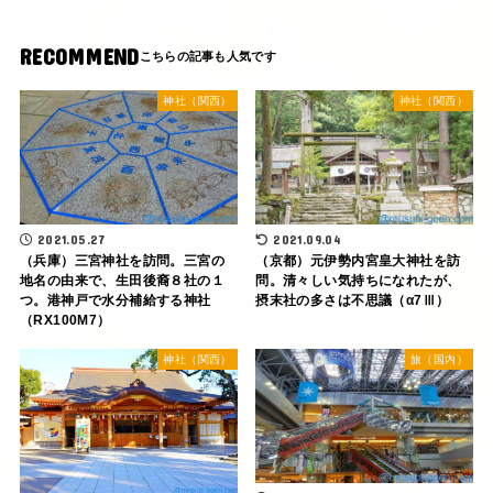
RECOMMEND
神社（関西）
神社（関西）
2021.05.27
2021.09.04
（兵庫）三宮神社を訪問。三宮の
（京都）元伊勢内宮皇大神社を訪
地名の由来で、生田後裔８社の１
問。清々しい気持ちになれたが、
つ。港神戸で水分補給する神社
摂末社の多さは不思議（α7Ⅲ）
（RX100M7）
神社（関西）
旅（国内）