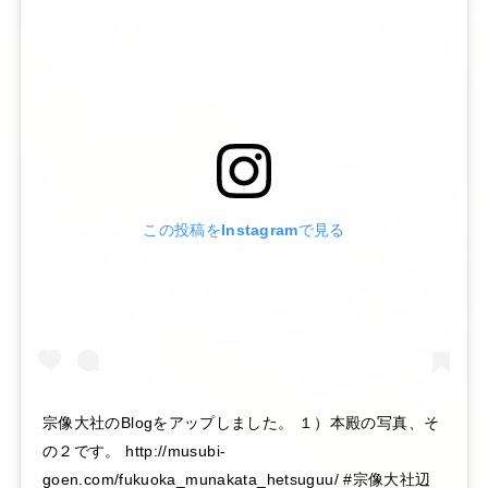
この投稿をInstagramで見る
宗像大社のBlogをアップしました。 １）本殿の写真、そ
の２です。 http://musubi-
goen.com/fukuoka_munakata_hetsuguu/ #宗像大社辺