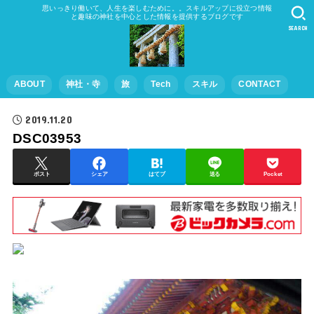
思いっきり働いて、人生を楽しむために。。スキルアップに役立つ情報
と趣味の神社を中心とした情報を提供するブログです
SEARCH
ABOUT
神社・寺
旅
Tech
スキル
CONTACT
2019.11.20
DSC03953
ポスト
シェア
はてブ
送る
Pocket