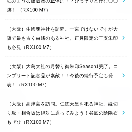
紅のような建造物の正体は！？ひっそりと佇む〇〇
跡！ （RX100 M7）
（大阪）生國魂神社を訪問。一宮ではないですが大
阪で最も古く由緒のある神社。正月限定の干支朱印
も必見（RX100 M7）
（大阪）大鳥大社の月替り御朱印Season1完了。コ
ンプリート記念品が素敵！！今後の続行予定も発
表！（RX100 M7）
（大阪）高津宮を訪問。仁徳天皇を祀る神社。縁切
り坂・相合坂は絶対に通ってみよう！谷底の陰陽石
もぜひ（RX100 M7）