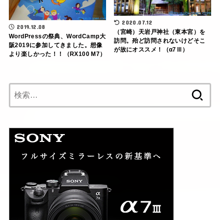
2020.07.12
2019.12.08
（宮崎）天岩戸神社（東本宮）を
WordPressの祭典、WordCamp大
訪問。殆ど訪問されないけどそこ
阪2019に参加してきました。想像
が故にオススメ！（α7Ⅲ）
より楽しかった！！（RX100 M7）
検
索: