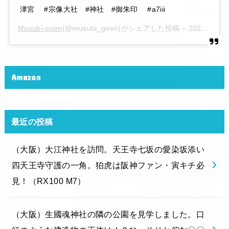
津宮 #宗像大社 #神社 #御朱印 #a7iii
Musubi-goen
(@musubi_goen)がシェアした投稿 –
2020年 6月月6日午後10時15分PDT
Amazon
最近の投稿
（大阪）大江神社を訪問。天王寺七坂の愛染坂添い
四天王寺守護の一角。狛虎は阪神ファン・寅キチ必
見！（RX100 M7）
（大阪）生國魂神社の隣の公園を見学しました。口