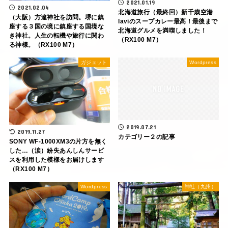
2021.01.19
2021.02.04
北海道旅行（最終回）新千歳空港
（大阪）方違神社を訪問。堺に鎮
laviのスープカレー最高！最後まで
座する３国の境に鎮座する国境な
北海道グルメを満喫しました！
き神社。人生の転機や旅行に関わ
（RX100 M7）
る神様。（RX100 M7）
ガジェット
Wordpress
2019.07.21
2019.11.27
カテゴリー２の記事
SONY WF-1000XM3の片方を無く
した…（涙）紛失あんしんサービ
スを利用した模様をお届けします
（RX100 M7）
Wordpress
神社（九州）