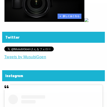
Twitter
Tweets by MusubiGoen
Instagram