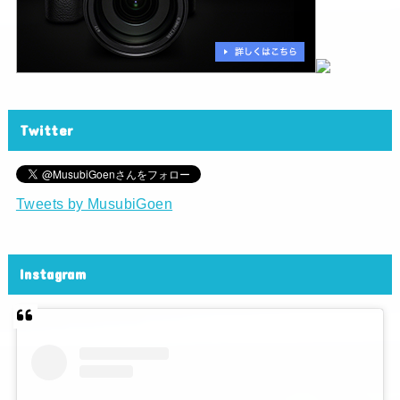
Twitter
Tweets by MusubiGoen
Instagram