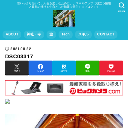
思いっきり働いて、人生を楽しむために。。スキルアップに役立つ情報
と趣味の神社を中心とした情報を提供するブログです
SEARCH
ABOUT
神社・寺
旅
Tech
スキル
CONTACT
2021.08.22
DSC03317
ポスト
シェア
はてブ
送る
Pocket