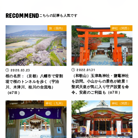
RECOMMEND
旅（国内）
神社（関西）
2022.01.31
2020.03.23
（和歌山）玉津島神社・鹽竈神社
桜の名所：（京都）八幡市で背割
を訪問。小山からの景色が絶景！
堤で桜のトンネルを歩く（宇治
聖武天皇が気に入り守戸設置を命
川、木津川、桂川の合流地）
令。安産のご利益も（α7Ⅲ）
（α7Ⅲ）
神社（九州）
神社（関西）