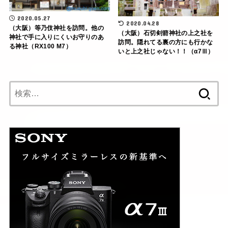
2020.05.27
2020.04.28
（大阪）等乃伎神社を訪問。他の
（大阪）石切剣箭神社の上之社を
神社で手に入りにくいお守りのあ
訪問。隠れてる裏の方にも行かな
る神社（RX100 M7）
いと上之社じゃない！！（α7Ⅲ）
検
索: