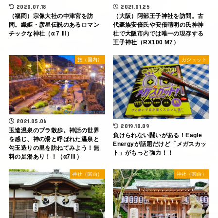
2020.07.18
2021.01.25
（福岡）宗像大社の中津宮を訪
（大阪）阿部王子神社を訪問。古
問。織姫・彦星伝説のあるロマン
代豪族安倍氏や安倍晴明の氏神神
チックな神社（α７Ⅲ）
社で大阪市内では唯一の現存する
王子神社（RX100 M7）
旅（国内）
ガジェット
2021.05.06
2019.10.09
玉造温泉のブラ散歩。神話の世界
負けられない闘いがある！Eagle
を感じ、神の湯と呼ばれた温泉と
Energyが話題だけど「メガスカッ
勾玉造りの里を訪ねてみよう！無
ト」がもっと強力！！
料の足湯あり！！（α7Ⅲ）
神社（関西）
神社（関西）