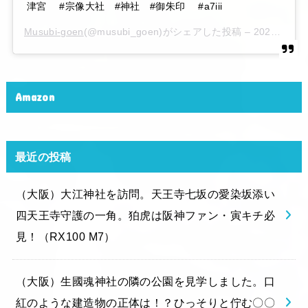
津宮 #宗像大社 #神社 #御朱印 #a7iii
Musubi-goen
(@musubi_goen)がシェアした投稿 –
2020年 6月月6日午後10時15分PDT
Amazon
最近の投稿
（大阪）大江神社を訪問。天王寺七坂の愛染坂添い
四天王寺守護の一角。狛虎は阪神ファン・寅キチ必
見！（RX100 M7）
（大阪）生國魂神社の隣の公園を見学しました。口
紅のような建造物の正体は！？ひっそりと佇む〇〇