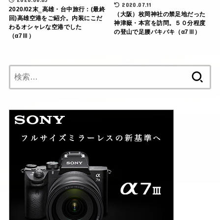
2020.07.11
2020/02末‗高雄・台中旅行：(最終
（大阪）枚岡神社の禁足地だった
回)高雄空港をご紹介。内装にこだ
神津嶽・本宮を訪問。５０分程度
わるオシャレな空港でした
の登山で足腰バキバキ（α7Ⅲ）
（α7Ⅲ）
検
索: