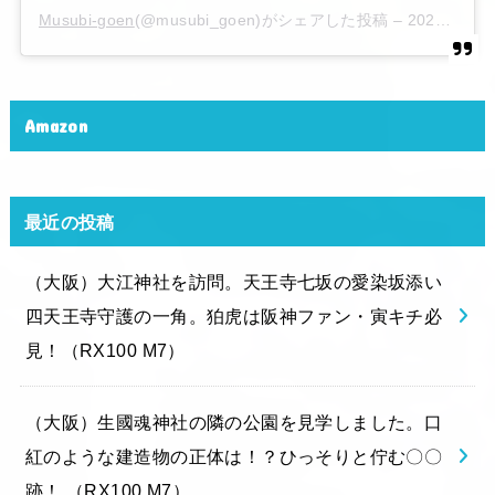
Musubi-goen
(@musubi_goen)がシェアした投稿 –
2020年 6月月6日午後10時15分PDT
Amazon
最近の投稿
（大阪）大江神社を訪問。天王寺七坂の愛染坂添い
四天王寺守護の一角。狛虎は阪神ファン・寅キチ必
見！（RX100 M7）
（大阪）生國魂神社の隣の公園を見学しました。口
紅のような建造物の正体は！？ひっそりと佇む〇〇
跡！ （RX100 M7）