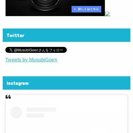
Twitter
Tweets by MusubiGoen
Instagram