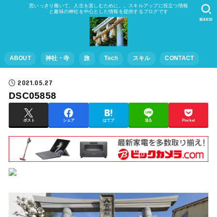
思いっきり働いて、人生を楽しむために。。スキルアップに役立つ情報
と趣味の神社を中心とした情報を提供するブログです
SEARCH
ABOUT
神社・寺
旅
Tech
スキル
CONTACT
2021.05.27
DSC05858
ポスト
シェア
はてブ
送る
Pocket