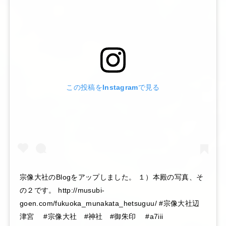
この投稿をInstagramで見る
宗像大社のBlogをアップしました。 １）本殿の写真、そ
の２です。 http://musubi-
goen.com/fukuoka_munakata_hetsuguu/ #宗像大社辺
津宮 #宗像大社 #神社 #御朱印 #a7iii