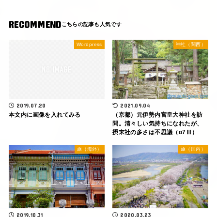
RECOMMEND
Wordpress
神社（関西）
2019.07.20
2021.09.04
本文内に画像を入れてみる
（京都）元伊勢内宮皇大神社を訪
問。清々しい気持ちになれたが、
摂末社の多さは不思議（α7Ⅲ）
旅（海外）
旅（国内）
2019.10.31
2020.03.23