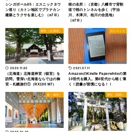
シンガポール05：エスニックタウ
桜の名所：（京都）八幡市で背割
ン巡り（カトン地区でプラナカン
堤で桜のトンネルを歩く（宇治
建築とラクサを楽しむ）（α7Ⅲ）
川、木津川、桂川の合流地）
（α7Ⅲ）
神社（北海道）
ガジェット
2020.11.02
2021.07.11
（北海道）北海道神宮（頓宮）を
AmazonのKindle Paperwhiteの第
訪問。雪深い北海道ならではの御
10世代を購入。第6世代から軽く薄
宮－札幌旅行①（RX100 M7）
く！読書が習慣になる！！
旅（海外）
神社（関西）
2020.06.03