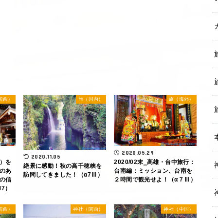
関西）
旅（国内）
旅（海外）
2020.05.29
2020.11.05
）を
2020/02末‗高雄・台中旅行：
絶景に感動！秋の高千穂峡を
のあ
台南編：ミッション、台南を
訪問してきました！（α7Ⅲ）
の信
２時間で観光せよ！（α７Ⅲ）
M7）
関西）
神社（関西）
神社（中国）