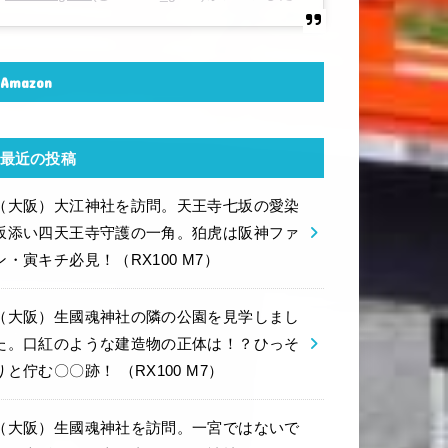
Amazon
最近の投稿
（大阪）大江神社を訪問。天王寺七坂の愛染
坂添い四天王寺守護の一角。狛虎は阪神ファ
ン・寅キチ必見！（RX100 M7）
（大阪）生國魂神社の隣の公園を見学しまし
た。口紅のような建造物の正体は！？ひっそ
りと佇む〇〇跡！ （RX100 M7）
（大阪）生國魂神社を訪問。一宮ではないで