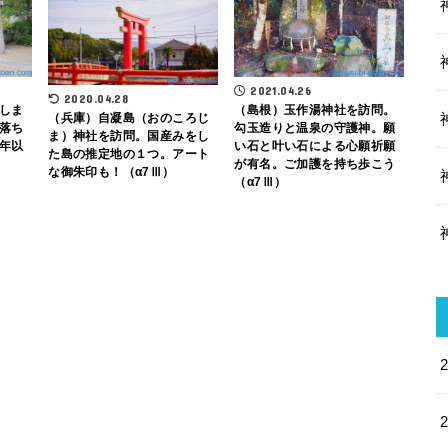
2021.04.26
2020.04.28
しま
（島根）玉作湯神社を訪問。
（兵庫）自凝島（おのころじ
落ち
勾玉造りと温泉の守護神。願
ま）神社を訪問。国産みをし
年以
い石と叶い石による心願祈願
た島の推定地の１つ。アート
が有名。ご加護を持ち歩こう
な御朱印も！（α7Ⅲ）
（α7Ⅲ）