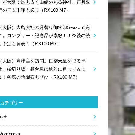
すが大阪で最も古く由緒のある神社。正月限
定の干支朱印も必見（RX100 M7）
（大阪）大鳥大社の月替り御朱印Season1完
了。コンプリート記念品が素敵！！今後の続
行予定も発表！（RX100 M7）
（大阪）高津宮を訪問。仁徳天皇を祀る神
社。縁切り坂・相合坂は絶対に通ってみよ
う！谷底の陰陽石もぜひ（RX100 M7）
カテゴリー
Tech
Wordpress