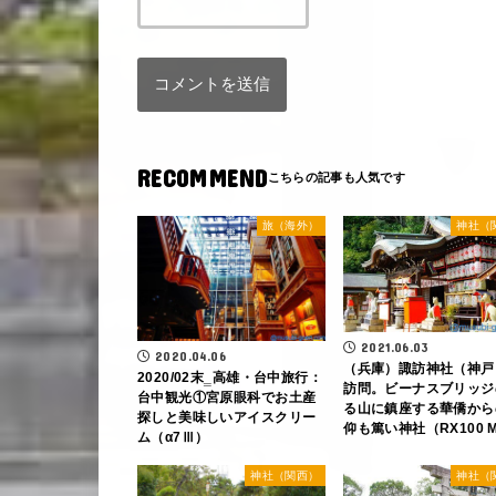
RECOMMEND
旅（海外）
神社（
2021.06.03
2020.04.06
（兵庫）諏訪神社（神戸
2020/02末‗高雄・台中旅行：
訪問。ビーナスブリッジ
台中観光①宮原眼科でお土産
る山に鎮座する華僑から
探しと美味しいアイスクリー
仰も篤い神社（RX100 
ム（α7Ⅲ）
神社（関西）
神社（