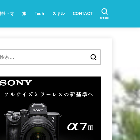
神社・寺
旅
Tech
スキル
CONTACT
SEARCH
検
索: