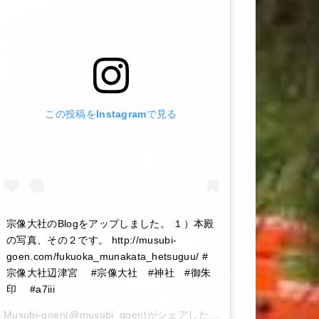
この投稿をInstagramで見る
宗像大社のBlogをアップしました。 １）本殿
の写真、その２です。 http://musubi-
goen.com/fukuoka_munakata_hetsuguu/ #
宗像大社辺津宮 #宗像大社 #神社 #御朱
印 #a7iii
Musubi-goen
(@musubi_goen)がシェアした投稿 –
2020年 6月月6