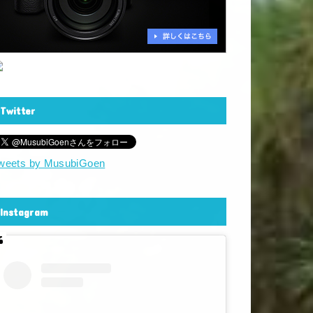
Twitter
weets by MusubiGoen
Instagram