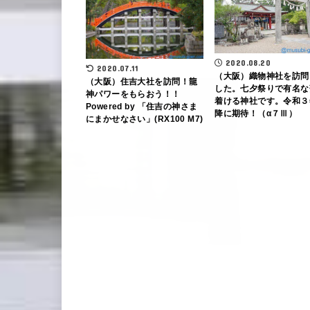
2020.08.20
2020.07.11
（大阪）織物神社を訪問
（大阪）住吉大社を訪問！龍
した。七夕祭りで有名な
神パワーをもらおう！！
着ける神社です。令和３
Powered by 「住吉の神さま
降に期待！（α７Ⅲ）
にまかせなさい」(RX100 M7)