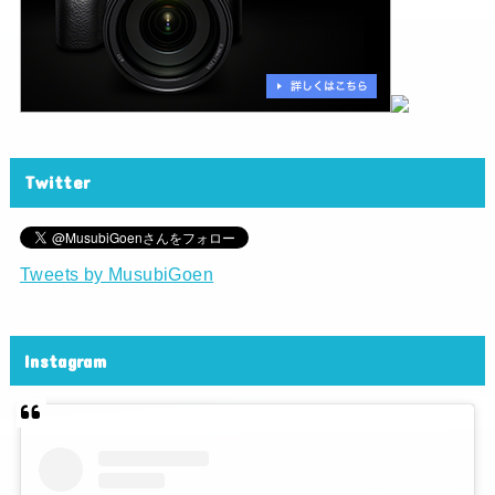
Twitter
Tweets by MusubiGoen
Instagram