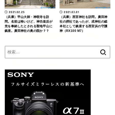
2021.02.25
2021.03.01
（兵庫）甲山大師・神呪寺を訪
（兵庫）西宮神社を訪問。廣田神
問。名前は怖いけど、神功皇后が
社の摂社であったが、戎神社の総
兜を奉納したとされる聖地甲山に
本社として鎮座する西宮浜の守護
鎮座。廣田神社の奥の院か？？
神（RX100 M7）
検
索: