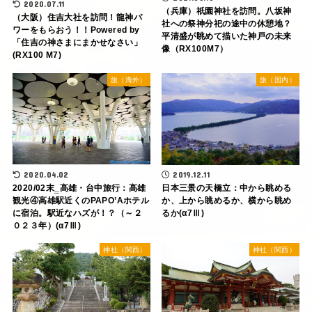
2020.07.11
（兵庫）祇園神社を訪問。八坂神
（大阪）住吉大社を訪問！龍神パ
社への祭神分祀の途中の休憩地？
ワーをもらおう！！Powered by
平清盛が眺めて描いた神戸の未来
「住吉の神さまにまかせなさい」
像（RX100M7）
(RX100 M7)
旅（海外）
旅（国内）
2020.04.02
2019.12.11
2020/02末‗高雄・台中旅行：高雄
日本三景の天橋立：中から眺める
観光④高雄駅近くのPAPO’Aホテル
か、上から眺めるか、横から眺め
に宿泊。駅近なハズが！？（～２
るか(α7Ⅲ)
０２３年）(α7Ⅲ)
神社（関西）
神社（関西）