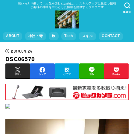
思いっきり働いて、人生を楽しむために。。スキルアップに役立つ情報
と趣味の神社を中心とした情報を提供するブログです
SEARCH
ABOUT
神社・寺
旅
Tech
スキル
CONTACT
2019.09.24
DSC06570
ポスト
シェア
はてブ
送る
Pocket