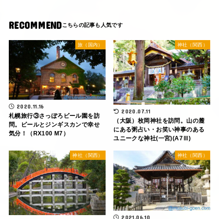
RECOMMEND
旅（国内）
神社（関西）
2020.11.16
2020.07.11
札幌旅行③さっぽろビール園を訪
（大阪）枚岡神社を訪問。山の麓
問。ビールとジンギスカンで幸せ
にある粥占い・お笑い神事のある
気分！（RX100 M7）
ユニークな神社(一宮)(A7Ⅲ)
神社（関西）
神社（関西）
2021.06.10