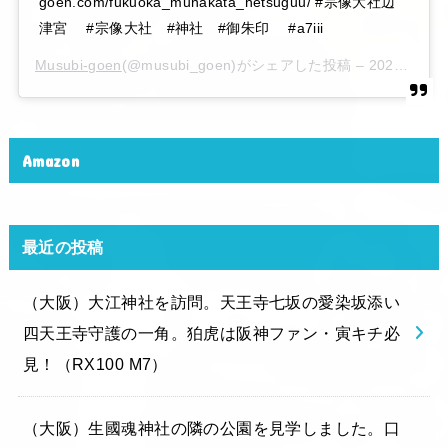
goen.com/fukuoka_munakata_hetsuguu/ #宗像大社辺
津宮 #宗像大社 #神社 #御朱印 #a7iii
Musubi-goen
(@musubi_goen)がシェアした投稿 –
2020年 6月月6日午後10時15分PDT
Amazon
最近の投稿
（大阪）大江神社を訪問。天王寺七坂の愛染坂添い
四天王寺守護の一角。狛虎は阪神ファン・寅キチ必
見！（RX100 M7）
（大阪）生國魂神社の隣の公園を見学しました。口