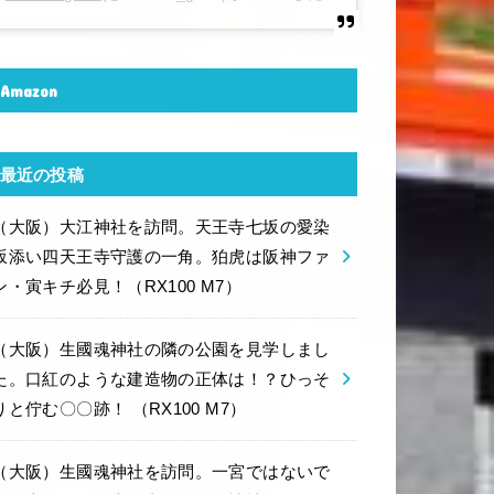
Amazon
最近の投稿
（大阪）大江神社を訪問。天王寺七坂の愛染
坂添い四天王寺守護の一角。狛虎は阪神ファ
ン・寅キチ必見！（RX100 M7）
（大阪）生國魂神社の隣の公園を見学しまし
た。口紅のような建造物の正体は！？ひっそ
りと佇む〇〇跡！ （RX100 M7）
（大阪）生國魂神社を訪問。一宮ではないで