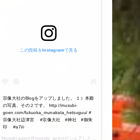
この投稿をInstagramで見る
宗像大社のBlogをアップしました。 １）本殿
の写真、その２です。 http://musubi-
goen.com/fukuoka_munakata_hetsuguu/ #
宗像大社辺津宮 #宗像大社 #神社 #御朱
印 #a7iii
Musubi-goen
(@musubi_goen)がシェアした投稿 –
2020年 6月月6