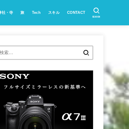
神社・寺
旅
Tech
スキル
CONTACT
SEARCH
検
索: