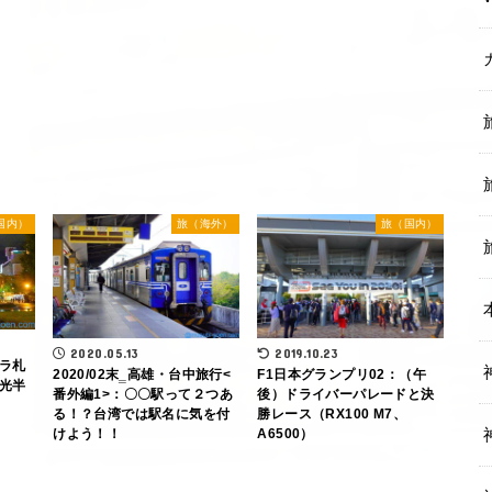
国内）
旅（海外）
旅（国内）
2020.05.13
2019.10.23
ラ札
2020/02末‗高雄・台中旅行<
F1日本グランプリ02：（午
光半
番外編1>：〇〇駅って２つあ
後）ドライバーパレードと決
る！？台湾では駅名に気を付
勝レース（RX100 M7、
けよう！！
A6500）