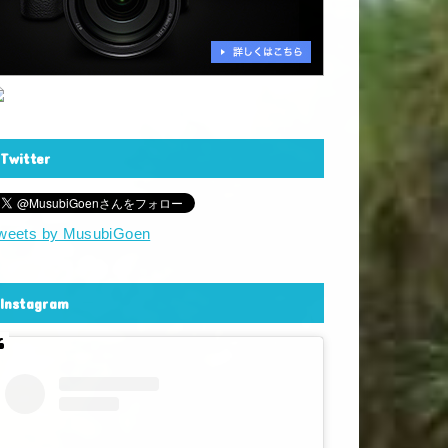
Twitter
weets by MusubiGoen
Instagram