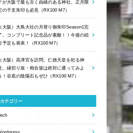
すが大阪で最も古く由緒のある神社。正月限
定の干支朱印も必見（RX100 M7）
（大阪）大鳥大社の月替り御朱印Season1完
了。コンプリート記念品が素敵！！今後の続
行予定も発表！（RX100 M7）
（大阪）高津宮を訪問。仁徳天皇を祀る神
社。縁切り坂・相合坂は絶対に通ってみよ
う！谷底の陰陽石もぜひ（RX100 M7）
カテゴリー
Tech
Wordpress