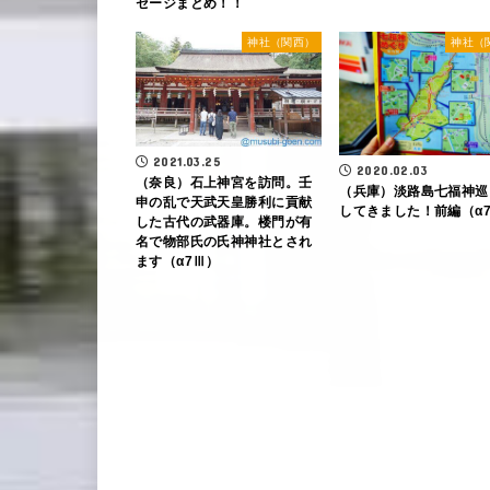
セージまとめ！！
神社（関西）
神社（
2021.03.25
2020.02.03
（奈良）石上神宮を訪問。壬
（兵庫）淡路島七福神巡
申の乱で天武天皇勝利に貢献
してきました！前編（α
した古代の武器庫。楼門が有
名で物部氏の氏神神社とされ
ます（α7Ⅲ）