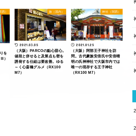
関西）
旅（国内）
神社（関西）
2021.03.05
2021.01.25
（大阪）PARCOの點心甜心。
（大阪）阿部王子神社を訪
りを
値段と併せると及第点も密を
問。古代豪族安倍氏や安倍晴
7Ⅲ）
誘発する仕組は要改善。ゆる
明の氏神神社で大阪市内では
～く心斎橋グルメ（RX100
唯一の現存する王子神社
M7）
（RX100 M7）