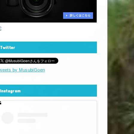
Twitter
weets by MusubiGoen
Instagram