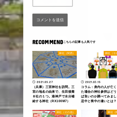
RECOMMEND
神社（関西）
神社（そ
2021.05.27
2021.03.15
（兵庫）三宮神社を訪問。三
コラム：身内の人が亡く
宮の地名の由来で、生田後裔
た場合の神社参拝はどう
８社の１つ。港神戸で水分補
ば良いのか調べてみまし
給する神社（RX100M7）
忌中と喪中の違いとは？
神社（その他）
神社（