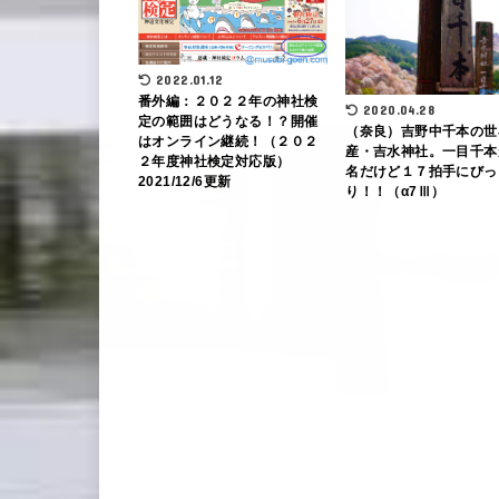
2022.01.12
番外編：２０２２年の神社検
2020.04.28
定の範囲はどうなる！？開催
（奈良）吉野中千本の世
はオンライン継続！（２０２
産・吉水神社。一目千本
２年度神社検定対応版）
名だけど１７拍手にびっ
2021/12/6更新
り！！（α7Ⅲ）