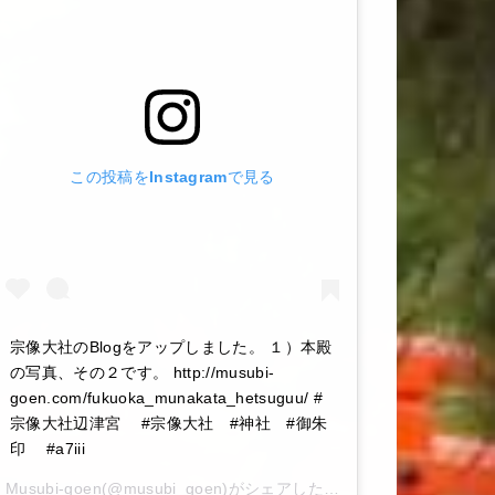
この投稿をInstagramで見る
宗像大社のBlogをアップしました。 １）本殿
の写真、その２です。 http://musubi-
goen.com/fukuoka_munakata_hetsuguu/ #
宗像大社辺津宮 #宗像大社 #神社 #御朱
印 #a7iii
Musubi-goen
(@musubi_goen)がシェアした投稿 –
2020年 6月月6