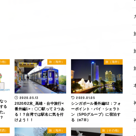
の他）
旅（海外）
旅（海外）
2020.05.13
2020.01.05
なっ
2020/02末‗高雄・台中旅行<
シンガポール番外編02：フォ
する
番外編1>：〇〇駅って２つあ
ーポイント・バイ・シェラト
た。
る！？台湾では駅名に気を付
ン（SPGグループ）に宿泊す
？
けよう！！
る（α7Ⅲ）
関西）
旅（海外）
旅（その他）