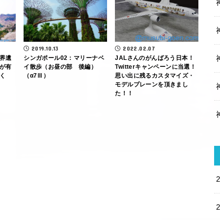
2022.02.07
2019.10.13
JALさんのがんばろう日本！
界遺
シンガポール02：マリーナベ
Twitterキャンペーンに当選！
が有
イ散歩（お昼の部 後編）
思い出に残るカスタマイズ・
く
（α7Ⅲ）
モデルプレーンを頂きまし
た！！