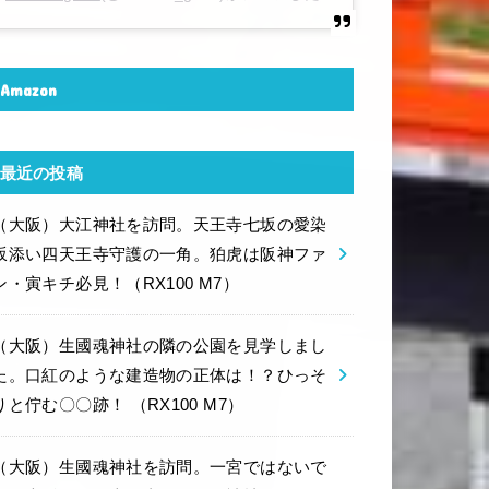
Amazon
最近の投稿
（大阪）大江神社を訪問。天王寺七坂の愛染
坂添い四天王寺守護の一角。狛虎は阪神ファ
ン・寅キチ必見！（RX100 M7）
（大阪）生國魂神社の隣の公園を見学しまし
た。口紅のような建造物の正体は！？ひっそ
りと佇む〇〇跡！ （RX100 M7）
（大阪）生國魂神社を訪問。一宮ではないで