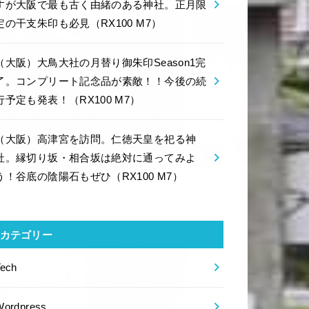
すが大阪で最も古く由緒のある神社。正月限
定の干支朱印も必見（RX100 M7）
（大阪）大鳥大社の月替り御朱印Season1完
了。コンプリート記念品が素敵！！今後の続
行予定も発表！（RX100 M7）
（大阪）高津宮を訪問。仁徳天皇を祀る神
社。縁切り坂・相合坂は絶対に通ってみよ
う！谷底の陰陽石もぜひ（RX100 M7）
カテゴリー
Tech
Wordpress