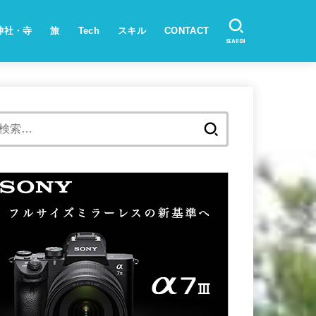
神社・寺
旅
Tech
スキル
CONTACT
SEARCH
検
索: