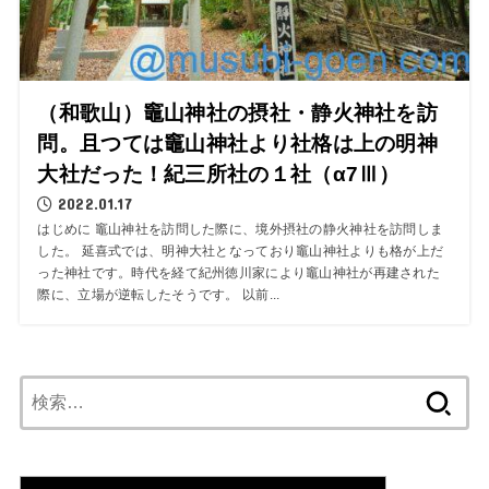
（和歌山）竈山神社の摂社・静火神社を訪
問。且つては竈山神社より社格は上の明神
大社だった！紀三所社の１社（α7Ⅲ）
2022.01.17
はじめに 竈山神社を訪問した際に、境外摂社の静火神社を訪問しま
した。 延喜式では、明神大社となっており竈山神社よりも格が上だ
った神社です。時代を経て紀州徳川家により竈山神社が再建された
際に、立場が逆転したそうです。 以前...
検
索: