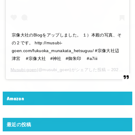
宗像大社のBlogをアップしました。 １）本殿の写真、そ
の２です。 http://musubi-
goen.com/fukuoka_munakata_hetsuguu/ #宗像大社辺
津宮 #宗像大社 #神社 #御朱印 #a7iii
Musubi-goen
(@musubi_goen)がシェアした投稿 –
2020年 6月月6日午後10時15分PDT
Amazon
最近の投稿