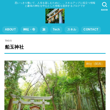
思いっきり働いて、人生を楽しむために。。スキルアップに役立つ情報
と趣味の神社を中心とした情報を提供するブログです
SEARCH
ABOUT
神社・寺
旅
Tech
スキル
CONTACT
船玉神社
神社（関西）