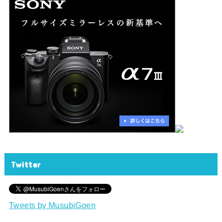
Twitter
Tweets by MusubiGoen