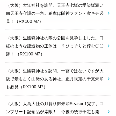
（大阪）大江神社を訪問。天王寺七坂の愛染坂添い
四天王寺守護の一角。狛虎は阪神ファン・寅キチ必
見！（RX100 M7）
（大阪）生國魂神社の隣の公園を見学しました。口
紅のような建造物の正体は！？ひっそりと佇む〇〇
跡！ （RX100 M7）
（大阪）生國魂神社を訪問。一宮ではないですが大
阪で最も古く由緒のある神社。正月限定の干支朱印
も必見（RX100 M7）
（大阪）大鳥大社の月替り御朱印Season1完了。コ
ンプリート記念品が素敵！！今後の続行予定も発