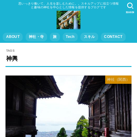
思いっきり働いて、人生を楽しむために。。スキルアップに役立つ情報
と趣味の神社を中心とした情報を提供するブログです
SEARCH
ABOUT
神社・寺
旅
Tech
スキル
CONTACT
神輿
神社（関西）