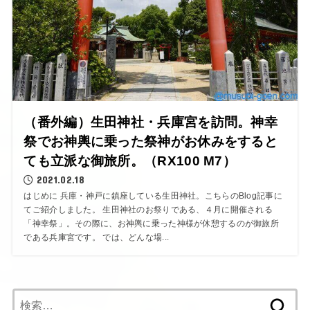
（番外編）生田神社・兵庫宮を訪問。神幸
祭でお神輿に乗った祭神がお休みをすると
ても立派な御旅所。（RX100 M7）
2021.02.18
はじめに 兵庫・神戸に鎮座している生田神社。こちらのBlog記事に
てご紹介しました。 生田神社のお祭りである、４月に開催される
「神幸祭」。その際に、お神輿に乗った神様が休憩するのが御旅所
である兵庫宮です。 では、どんな場...
検