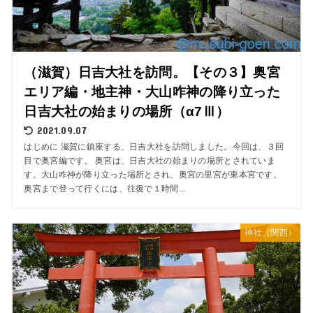
（滋賀）日吉大社を訪問。【その３】奥宮
エリア編・地主神・大山咋神の降り立った
日吉大社の始まりの場所（α7Ⅲ）
2021.09.07
はじめに 滋賀に鎮座する、日吉大社を訪問しました。今回は、３回
目で奥宮編です。 奥宮は、日吉大社の始まりの場所とされていま
す。大山咋神が降り立った場所とされ、奥宮の里宮が東本宮です。
奥宮まで登って行くには、往復で１時間...
神社（関西）