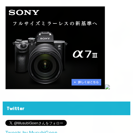
Twitter
Tweets by MusubiGoen