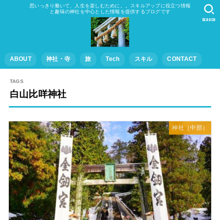
思いっきり働いて、人生を楽しむために。。スキルアップに役立つ情報
と趣味の神社を中心とした情報を提供するブログです
SEARCH
ABOUT
神社・寺
旅
Tech
スキル
CONTACT
白山比咩神社
神社（中部）