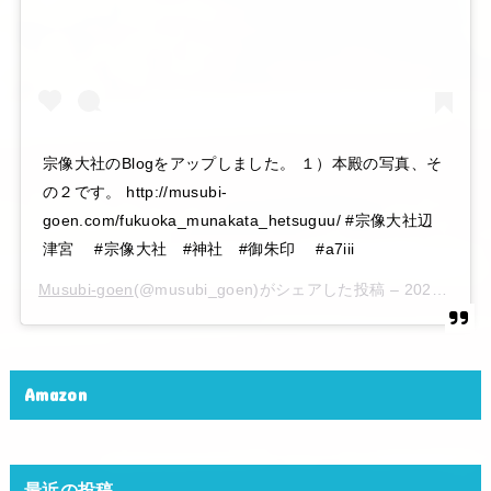
宗像大社のBlogをアップしました。 １）本殿の写真、そ
の２です。 http://musubi-
goen.com/fukuoka_munakata_hetsuguu/ #宗像大社辺
津宮 #宗像大社 #神社 #御朱印 #a7iii
Musubi-goen
(@musubi_goen)がシェアした投稿 –
2020年 6月月6日午後10時15分PDT
Amazon
最近の投稿