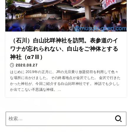
（石川）白山比咩神社を訪問。表参道のイ
ワナが忘れられない、白山をご神体とする
神社（α7Ⅲ）
2020.08.27
はじめに 2019年の正月に、JRの元旦乗り放題切符を利用して色々
な場所に出かけました。 その終着地点が金沢でした。 金沢で行きた
かった神社が、今回ご紹介する白山比咩神社です。 神話でも少しし
か出てこない不思議な神様。 ...
検
索: