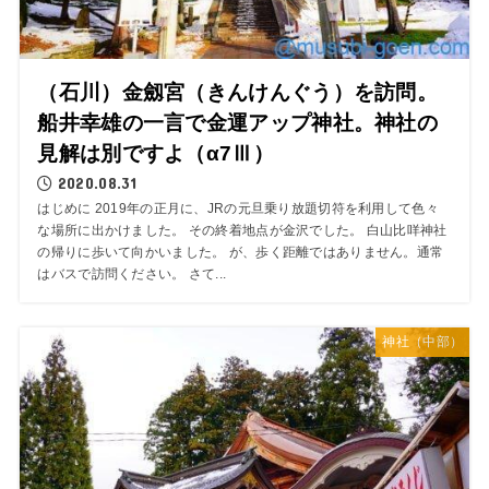
（石川）金劔宮（きんけんぐう）を訪問。
船井幸雄の一言で金運アップ神社。神社の
見解は別ですよ（α7Ⅲ）
2020.08.31
はじめに 2019年の正月に、JRの元旦乗り放題切符を利用して色々
な場所に出かけました。 その終着地点が金沢でした。 白山比咩神社
の帰りに歩いて向かいました。 が、歩く距離ではありません。通常
はバスで訪問ください。 さて...
神社（中部）