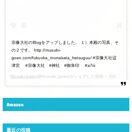
宗像大社のBlogをアップしました。 １）本殿の写真、そ
の２です。 http://musubi-
goen.com/fukuoka_munakata_hetsuguu/ #宗像大社辺
津宮 #宗像大社 #神社 #御朱印 #a7iii
Musubi-goen
(@musubi_goen)がシェアした投稿 –
2020年 6月月6日午後10時15分PDT
Amazon
最近の投稿