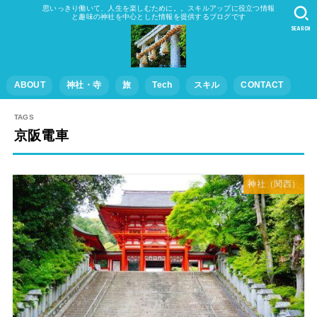
思いっきり働いて、人生を楽しむために。。スキルアップに役立つ情報
と趣味の神社を中心とした情報を提供するブログです
SEARCH
ABOUT
神社・寺
旅
Tech
スキル
CONTACT
京阪電車
神社（関西）