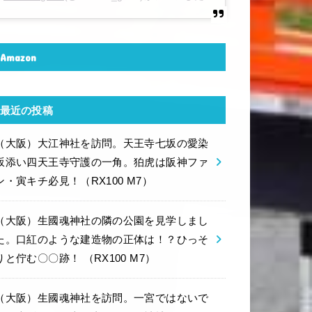
Amazon
最近の投稿
（大阪）大江神社を訪問。天王寺七坂の愛染
坂添い四天王寺守護の一角。狛虎は阪神ファ
ン・寅キチ必見！（RX100 M7）
（大阪）生國魂神社の隣の公園を見学しまし
た。口紅のような建造物の正体は！？ひっそ
りと佇む〇〇跡！ （RX100 M7）
（大阪）生國魂神社を訪問。一宮ではないで