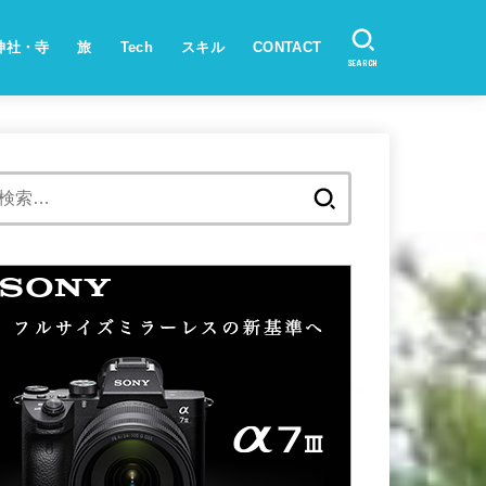
神社・寺
旅
Tech
スキル
CONTACT
SEARCH
検
索: