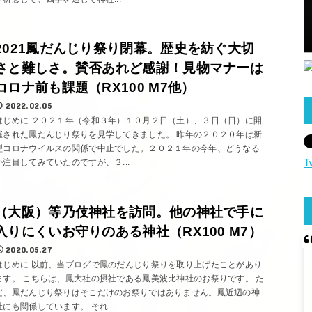
2021鳳だんじり祭り閉幕。歴史を紡ぐ大切
さと難しさ。賛否あれど感謝！見物マナーは
コロナ前も課題（RX100 M7他）
2022.02.05
はじめに ２０２１年（令和３年）１０月２日（土）、３日（日）に開
催された鳳だんじり祭りを見学してきました。 昨年の２０２０年は新
型コロナウイルスの関係で中止でした。２０２１年の今年、どうなる
T
か注目してみていたのですが、３...
（大阪）等乃伎神社を訪問。他の神社で手に
入りにくいお守りのある神社（RX100 M7）
2020.05.27
はじめに 以前、当ブログで鳳のだんじり祭りを取り上げたことがあり
ます。 こちらは、鳳大社の摂社である鳳美波比神社のお祭りです。 た
だ、鳳だんじり祭りはそこだけのお祭りではありません。鳳近辺の神
社にも関係しています。 それ...