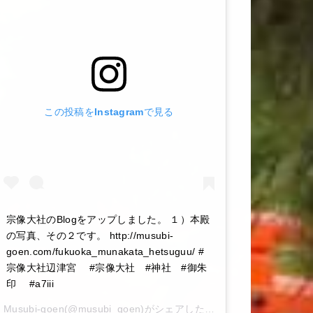
この投稿をInstagramで見る
宗像大社のBlogをアップしました。 １）本殿
の写真、その２です。 http://musubi-
goen.com/fukuoka_munakata_hetsuguu/ #
宗像大社辺津宮 #宗像大社 #神社 #御朱
印 #a7iii
Musubi-goen
(@musubi_goen)がシェアした投稿 –
2020年 6月月6