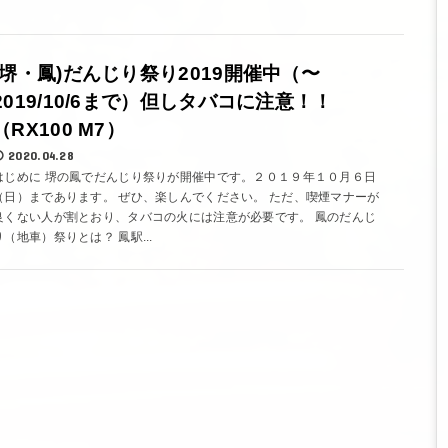
(堺・鳳)だんじり祭り2019開催中（〜
2019/10/6まで）但しタバコに注意！！
（RX100 M7）
2020.04.28
はじめに 堺の鳳でだんじり祭りが開催中です。２０１９年１０月６日
（日）まであります。 ぜひ、楽しんでください。 ただ、喫煙マナーが
良くない人が割とおり、タバコの火には注意が必要です。 鳳のだんじ
り（地車）祭りとは？ 鳳駅...