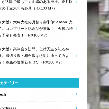
すが大阪で最も古く由緒のある神社。正月限
定の干支朱印も必見（RX100 M7）
（大阪）大鳥大社の月替り御朱印Season1完
了。コンプリート記念品が素敵！！今後の続
行予定も発表！（RX100 M7）
（大阪）高津宮を訪問。仁徳天皇を祀る神
社。縁切り坂・相合坂は絶対に通ってみよ
う！谷底の陰陽石もぜひ（RX100 M7）
カテゴリー
Tech
Wordpress