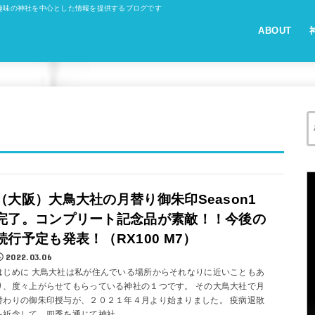
趣味の神社を中心とした情報を提供するブログです
ABOUT
（大阪）大鳥大社の月替り御朱印Season1
完了。コンプリート記念品が素敵！！今後の
続行予定も発表！（RX100 M7）
2022.03.06
はじめに 大鳥大社は私が住んでいる場所からそれなりに近いこともあ
り、度々上がらせてもらっている神社の１つです。 その大鳥大社で月
替わりの御朱印授与が、２０２１年４月より始まりました。 疫病退散
を祈念して、四季を通じて神社...