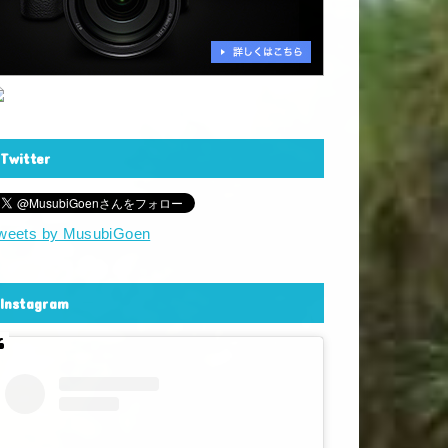
Twitter
weets by MusubiGoen
Instagram