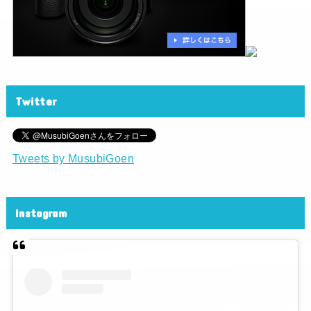
Twitter
Tweets by MusubiGoen
Instagram