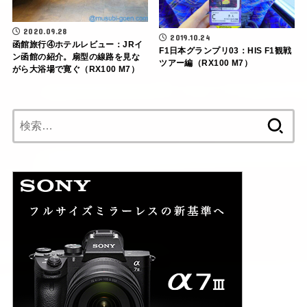
2020.09.28
2019.10.24
函館旅行④ホテルレビュー：JRイ
F1日本グランプリ03：HIS F1観戦
ン函館の紹介。扇型の線路を見な
ツアー編（RX100 M7）
がら大浴場で寛ぐ（RX100 M7）
検
索: