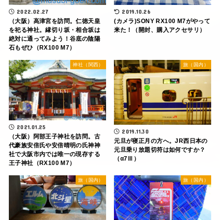
2022.02.27
2019.10.26
（大阪）高津宮を訪問。仁徳天皇
(カメラ)SONY RX100 M7がやって
を祀る神社。縁切り坂・相合坂は
来た！（開封、購入アクセサリ）
絶対に通ってみよう！谷底の陰陽
石もぜひ（RX100 M7）
神社（関西）
旅（国内）
2021.01.25
2019.11.30
（大阪）阿部王子神社を訪問。古
元旦が寝正月の方へ。JR西日本の
代豪族安倍氏や安倍晴明の氏神神
元旦乗り放題切符は如何ですか？
社で大阪市内では唯一の現存する
（α7Ⅲ）
王子神社（RX100 M7）
旅（国内）
旅（国内）