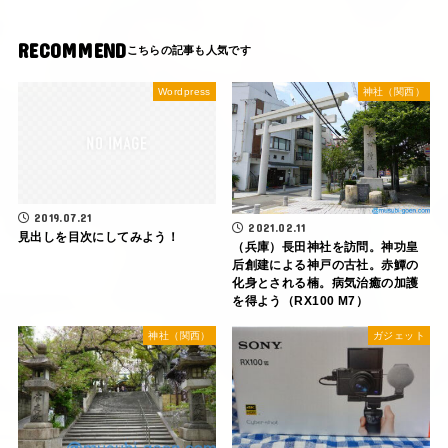
RECOMMEND
Wordpress
神社（関西）
2019.07.21
2021.02.11
見出しを目次にしてみよう！
（兵庫）長田神社を訪問。神功皇
后創建による神戸の古社。赤鱏の
化身とされる楠。病気治癒の加護
を得よう（RX100 M7）
神社（関西）
ガジェット