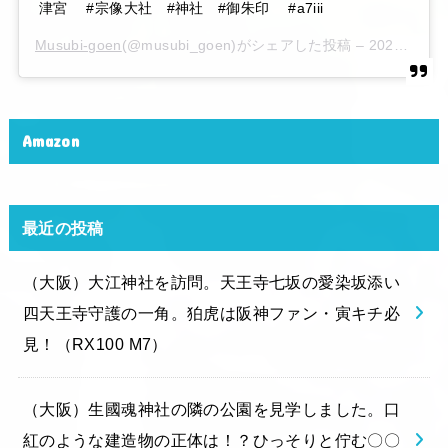
津宮 #宗像大社 #神社 #御朱印 #a7iii
Musubi-goen
(@musubi_goen)がシェアした投稿 –
2020年 6月月6日午後10時15分PDT
Amazon
最近の投稿
（大阪）大江神社を訪問。天王寺七坂の愛染坂添い
四天王寺守護の一角。狛虎は阪神ファン・寅キチ必
見！（RX100 M7）
（大阪）生國魂神社の隣の公園を見学しました。口
紅のような建造物の正体は！？ひっそりと佇む〇〇