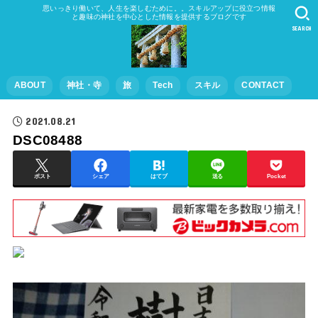
思いっきり働いて、人生を楽しむために。。スキルアップに役立つ情報
と趣味の神社を中心とした情報を提供するブログです
SEARCH
ABOUT
神社・寺
旅
Tech
スキル
CONTACT
2021.08.21
DSC08488
ポスト
シェア
はてブ
送る
Pocket