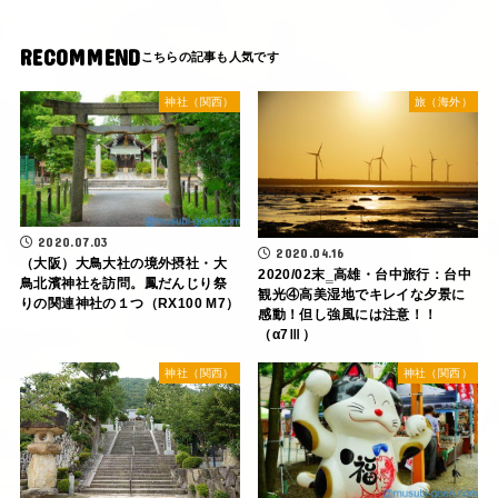
RECOMMEND
神社（関西）
旅（海外）
2020.07.03
2020.04.16
（大阪）大鳥大社の境外摂社・大
2020/02末‗高雄・台中旅行：台中
鳥北濱神社を訪問。鳳だんじり祭
観光④高美湿地でキレイな夕景に
りの関連神社の１つ（RX100 M7）
感動！但し強風には注意！！
（α7Ⅲ）
神社（関西）
神社（関西）