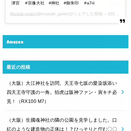
津宮 #宗像大社 #神社 #御朱印 #a7iii
Musubi-goen
(@musubi_goen)がシェアした投稿 –
2020年 6月月6日午後10時15分PDT
Amazon
最近の投稿
（大阪）大江神社を訪問。天王寺七坂の愛染坂添い
四天王寺守護の一角。狛虎は阪神ファン・寅キチ必
見！（RX100 M7）
（大阪）生國魂神社の隣の公園を見学しました。口
紅のような建造物の正体は！？ひっそりと佇む〇〇