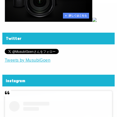
Twitter
Tweets by MusubiGoen
Instagram