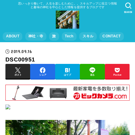
思いっきり働いて、人生を楽しむために。。スキルアップに役立つ情報
と趣味の神社を中心とした情報を提供するブログです
SEARCH
ABOUT
神社・寺
旅
Tech
スキル
CONTACT
2019.09.16
DSC00951
ポスト
シェア
はてブ
送る
Pocket