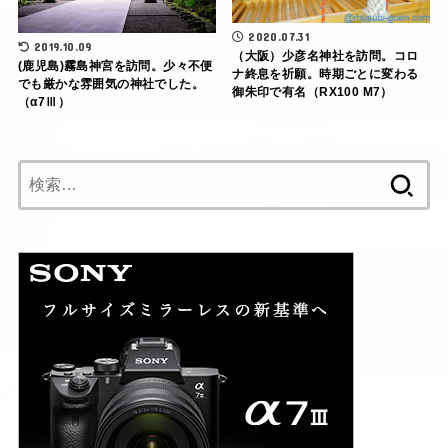
2020.07.31
2019.10.09
（大阪）少彦名神社を訪問。コロ
(鹿児島)霧島神宮を訪問。少々不便
ナ終息を祈願。時期ごとに変わる
でも厳かな雰囲気の神社でした。
御朱印で有名（RX100 M7）
（α7Ⅲ）
検
索: