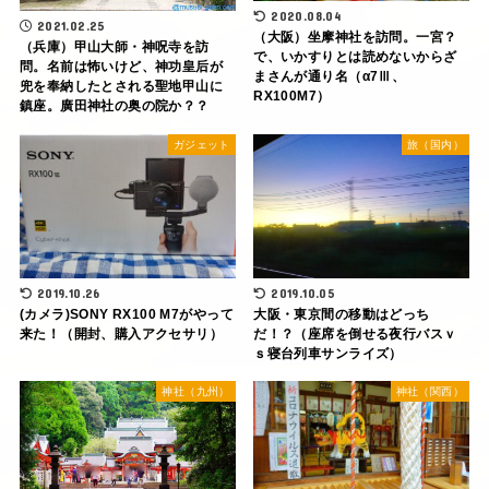
2020.08.04
2021.02.25
（大阪）坐摩神社を訪問。一宮？
（兵庫）甲山大師・神呪寺を訪
で、いかすりとは読めないからざ
問。名前は怖いけど、神功皇后が
まさんが通り名（α7Ⅲ、
兜を奉納したとされる聖地甲山に
RX100M7）
鎮座。廣田神社の奥の院か？？
ガジェット
旅（国内）
2019.10.26
2019.10.05
(カメラ)SONY RX100 M7がやって
大阪・東京間の移動はどっち
来た！（開封、購入アクセサリ）
だ！？（座席を倒せる夜行バスｖ
ｓ寝台列車サンライズ）
神社（九州）
神社（関西）