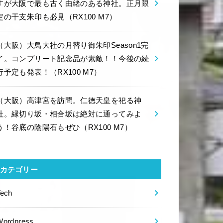
すが大阪で最も古く由緒のある神社。正月限
定の干支朱印も必見（RX100 M7）
（大阪）大鳥大社の月替り御朱印Season1完
了。コンプリート記念品が素敵！！今後の続
行予定も発表！（RX100 M7）
（大阪）高津宮を訪問。仁徳天皇を祀る神
社。縁切り坂・相合坂は絶対に通ってみよ
う！谷底の陰陽石もぜひ（RX100 M7）
カテゴリー
Tech
Wordpress