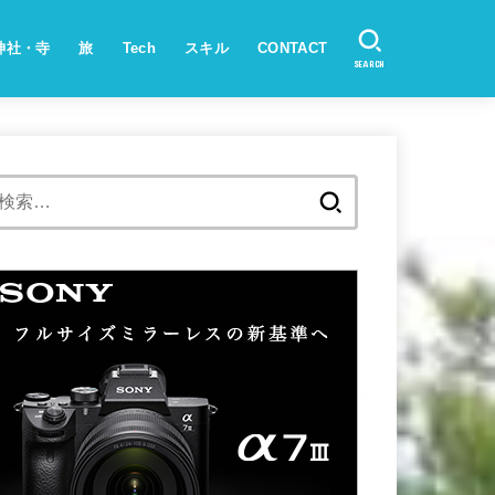
神社・寺
旅
Tech
スキル
CONTACT
SEARCH
検
索: