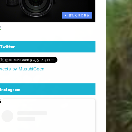
Twitter
weets by MusubiGoen
Instagram