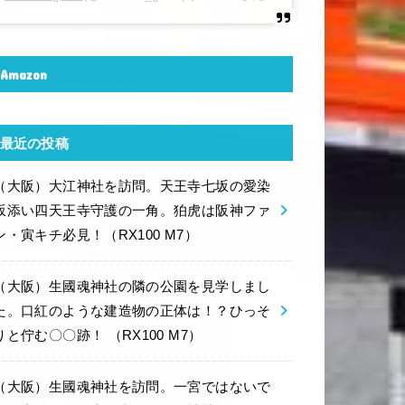
Amazon
最近の投稿
（大阪）大江神社を訪問。天王寺七坂の愛染
坂添い四天王寺守護の一角。狛虎は阪神ファ
ン・寅キチ必見！（RX100 M7）
（大阪）生國魂神社の隣の公園を見学しまし
た。口紅のような建造物の正体は！？ひっそ
りと佇む〇〇跡！ （RX100 M7）
（大阪）生國魂神社を訪問。一宮ではないで