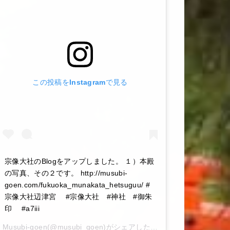
この投稿をInstagramで見る
宗像大社のBlogをアップしました。 １）本殿
の写真、その２です。 http://musubi-
goen.com/fukuoka_munakata_hetsuguu/ #
宗像大社辺津宮 #宗像大社 #神社 #御朱
印 #a7iii
Musubi-goen
(@musubi_goen)がシェアした投稿 –
2020年 6月月6