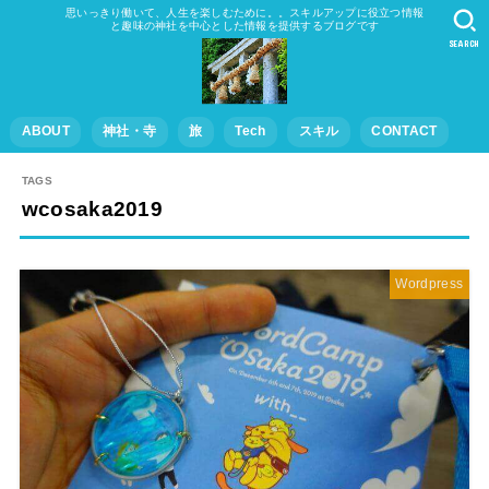
思いっきり働いて、人生を楽しむために。。スキルアップに役立つ情報
と趣味の神社を中心とした情報を提供するブログです
SEARCH
ABOUT
神社・寺
旅
Tech
スキル
CONTACT
wcosaka2019
Wordpress