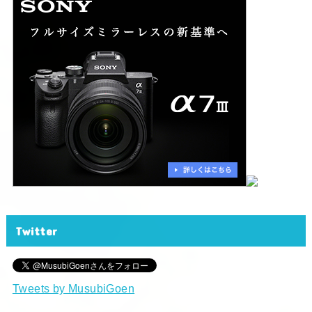
Twitter
Tweets by MusubiGoen