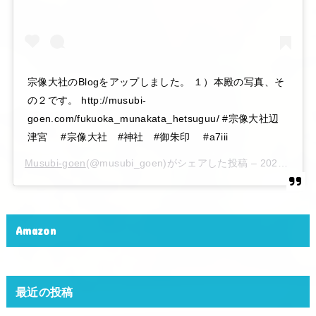
宗像大社のBlogをアップしました。 １）本殿の写真、そ
の２です。 http://musubi-
goen.com/fukuoka_munakata_hetsuguu/ #宗像大社辺
津宮 #宗像大社 #神社 #御朱印 #a7iii
Musubi-goen
(@musubi_goen)がシェアした投稿 –
2020年 6月月6日午後10時15分PDT
Amazon
最近の投稿