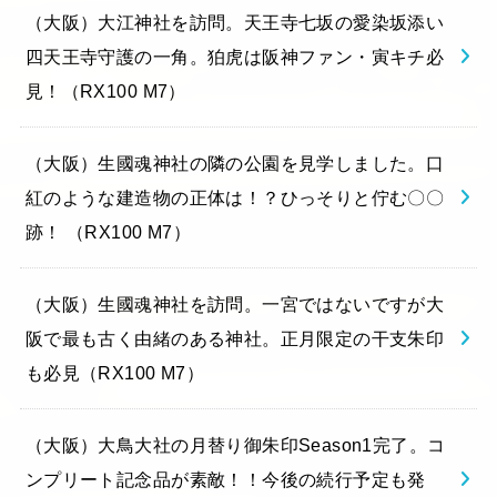
（大阪）大江神社を訪問。天王寺七坂の愛染坂添い
四天王寺守護の一角。狛虎は阪神ファン・寅キチ必
見！（RX100 M7）
（大阪）生國魂神社の隣の公園を見学しました。口
紅のような建造物の正体は！？ひっそりと佇む〇〇
跡！ （RX100 M7）
（大阪）生國魂神社を訪問。一宮ではないですが大
阪で最も古く由緒のある神社。正月限定の干支朱印
も必見（RX100 M7）
（大阪）大鳥大社の月替り御朱印Season1完了。コ
ンプリート記念品が素敵！！今後の続行予定も発