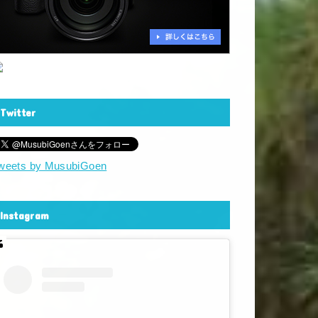
Twitter
weets by MusubiGoen
Instagram