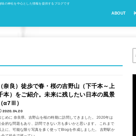
趣味の神社を中心とした情報を提供するブログです
ABOUT
（奈良）徒歩で春・桜の吉野山（下千本～上
千本）をご紹介。未来に残したい日本の風景
（α7Ⅲ）
2020.04.20
はじめに 奈良県、吉野山を桜の時期に訪問してきました。 2020年は
社会的な問題もあり、訪問できない方も多いかと思います。 これまで
以上に、可能な限り写真を多く使ってBlogを作成しました。 吉野駅か
ら全て徒歩で巡ってい...