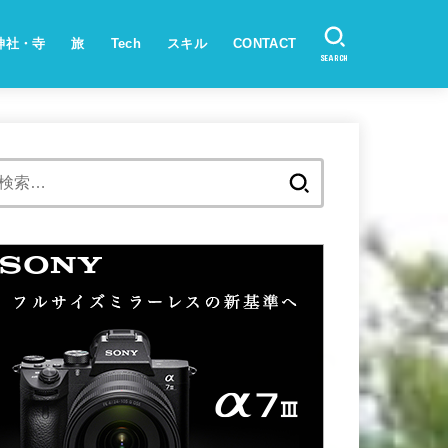
神社・寺
旅
Tech
スキル
CONTACT
SEARCH
検
索: