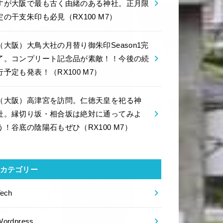
すが大阪で最も古く由緒のある神社。正月限
定の干支朱印も必見（RX100 M7）
（大阪）大鳥大社の月替り御朱印Season1完
了。コンプリート記念品が素敵！！今後の続
行予定も発表！（RX100 M7）
（大阪）高津宮を訪問。仁徳天皇を祀る神
社。縁切り坂・相合坂は絶対に通ってみよ
う！谷底の陰陽石もぜひ（RX100 M7）
カテゴリー
Tech
Wordpress