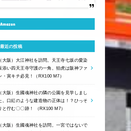
Amazon
最近の投稿
（大阪）大江神社を訪問。天王寺七坂の愛染
坂添い四天王寺守護の一角。狛虎は阪神ファ
ン・寅キチ必見！（RX100 M7）
（大阪）生國魂神社の隣の公園を見学しまし
た。口紅のような建造物の正体は！？ひっそ
りと佇む〇〇跡！ （RX100 M7）
（大阪）生國魂神社を訪問。一宮ではないで