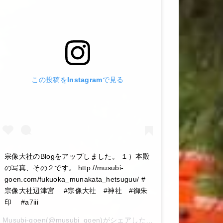
この投稿をInstagramで見る
宗像大社のBlogをアップしました。 １）本殿
の写真、その２です。 http://musubi-
goen.com/fukuoka_munakata_hetsuguu/ #
宗像大社辺津宮 #宗像大社 #神社 #御朱
印 #a7iii
Musubi-goen
(@musubi_goen)がシェアした投稿 –
2020年 6月月6