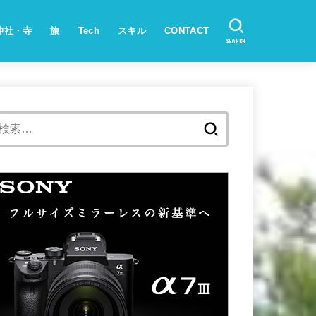
神社・寺
旅
Tech
スキル
CONTACT
SEARCH
検
索: