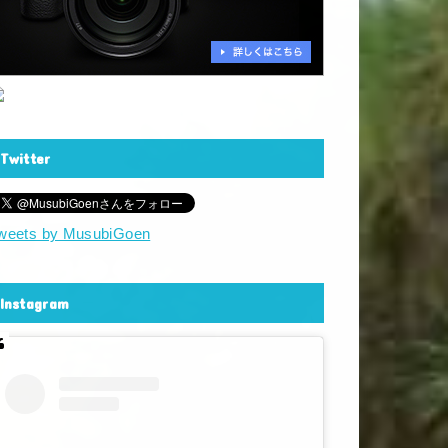
Twitter
weets by MusubiGoen
Instagram