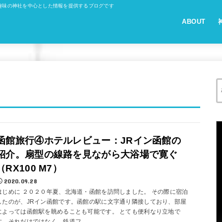
趣味の神社を中心とした情報を提供するブログです
ABOUT
函館旅行④ホテルレビュー：JRイン函館の
紹介。扇型の線路を見ながら大浴場で寛ぐ
（RX100 M7）
2020.09.28
はじめに ２０２０年夏、北海道・函館を訪問しました。 その際に宿泊
したのが、JRイン函館です。函館の駅に文字通り隣接しており、部屋
によっては函館駅を眺めることも可能です。 とても便利なり立地で
す。それだけではなく、鉄道フ...