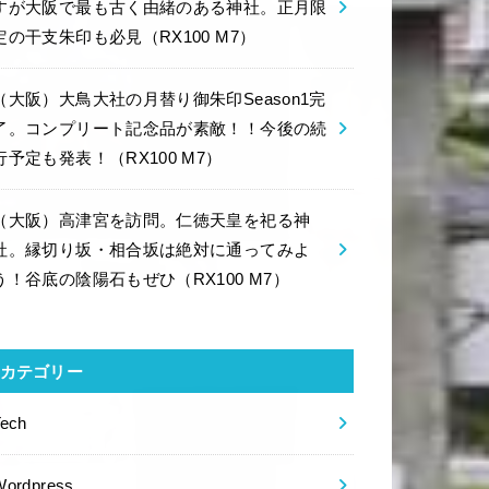
すが大阪で最も古く由緒のある神社。正月限
定の干支朱印も必見（RX100 M7）
（大阪）大鳥大社の月替り御朱印Season1完
了。コンプリート記念品が素敵！！今後の続
行予定も発表！（RX100 M7）
（大阪）高津宮を訪問。仁徳天皇を祀る神
社。縁切り坂・相合坂は絶対に通ってみよ
う！谷底の陰陽石もぜひ（RX100 M7）
カテゴリー
Tech
Wordpress