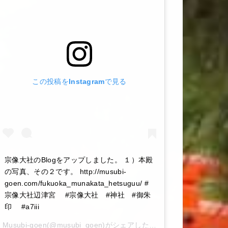
この投稿をInstagramで見る
宗像大社のBlogをアップしました。 １）本殿
の写真、その２です。 http://musubi-
goen.com/fukuoka_munakata_hetsuguu/ #
宗像大社辺津宮 #宗像大社 #神社 #御朱
印 #a7iii
Musubi-goen
(@musubi_goen)がシェアした投稿 –
2020年 6月月6