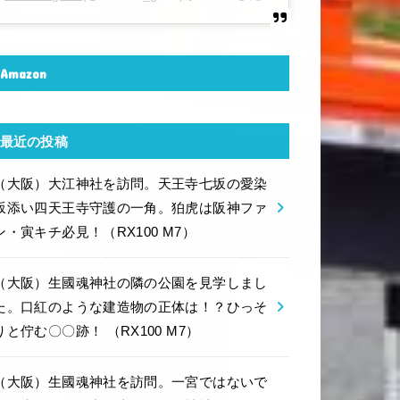
Amazon
最近の投稿
（大阪）大江神社を訪問。天王寺七坂の愛染
坂添い四天王寺守護の一角。狛虎は阪神ファ
ン・寅キチ必見！（RX100 M7）
（大阪）生國魂神社の隣の公園を見学しまし
た。口紅のような建造物の正体は！？ひっそ
りと佇む〇〇跡！ （RX100 M7）
（大阪）生國魂神社を訪問。一宮ではないで