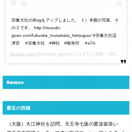
宗像大社のBlogをアップしました。 １）本殿の写真、そ
の２です。 http://musubi-
goen.com/fukuoka_munakata_hetsuguu/ #宗像大社辺
津宮 #宗像大社 #神社 #御朱印 #a7iii
Musubi-goen
(@musubi_goen)がシェアした投稿 –
2020年 6月月6日午後10時15分PDT
Amazon
最近の投稿
（大阪）大江神社を訪問。天王寺七坂の愛染坂添い