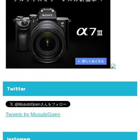
Twitter
Tweets by MusubiGoen
Instagram