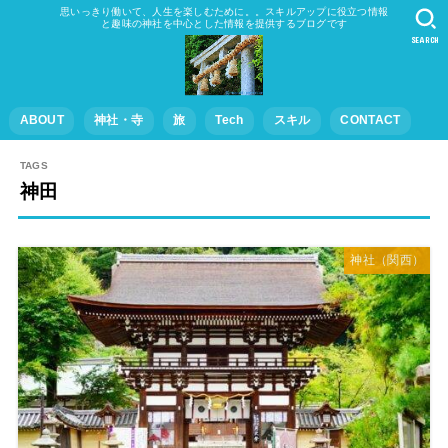
思いっきり働いて、人生を楽しむために。。スキルアップに役立つ情報
と趣味の神社を中心とした情報を提供するブログです
SEARCH
ABOUT
神社・寺
旅
Tech
スキル
CONTACT
神田
神社（関西）