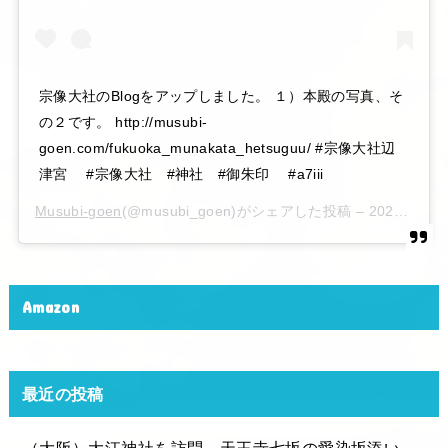
宗像大社のBlogをアップしました。 １）本殿の写真、そ
の２です。 http://musubi-
goen.com/fukuoka_munakata_hetsuguu/ #宗像大社辺
津宮 #宗像大社 #神社 #御朱印 #a7iii
Musubi-goen
(@musubi_goen)がシェアした投稿 –
2020年 6月月6日午後10時15分PDT
Amazon
最近の投稿