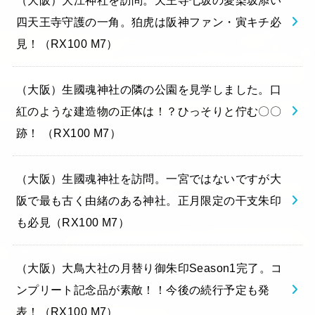
（大阪）大江神社を訪問。天王寺七坂の愛染坂添い
四天王寺守護の一角。狛虎は阪神ファン・寅キチ必
見！（RX100 M7）
（大阪）生國魂神社の隣の公園を見学しました。口
紅のような建造物の正体は！？ひっそりと佇む〇〇
跡！ （RX100 M7）
（大阪）生國魂神社を訪問。一宮ではないですが大
阪で最も古く由緒のある神社。正月限定の干支朱印
も必見（RX100 M7）
（大阪）大鳥大社の月替り御朱印Season1完了。コ
ンプリート記念品が素敵！！今後の続行予定も発
表！（RX100 M7）