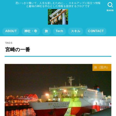
思いっきり働いて、人生を楽しむために。。スキルアップに役立つ情報
と趣味の神社を中心とした情報を提供するブログです
SEARCH
ABOUT
神社・寺
旅
Tech
スキル
CONTACT
宮崎の一番
旅（国内）