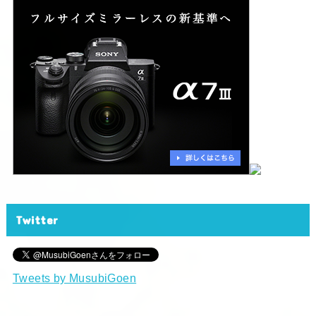
Twitter
Tweets by MusubiGoen