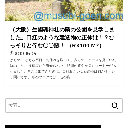
（大阪）生國魂神社の隣の公園を見学しま
した。口紅のような建造物の正体は！？ひ
っそりと佇む〇〇跡！ （RX100 M7）
2022.04.04
はじめに とある平日にお休みを取って、夕方のニュースを見ていた
時のこと。 投稿者から寄せられた、疑問の答えを探すコーナーがあ
りました。そこに出てきたのは、口紅みたいな石の棒は何か？とい
う問いです。 私のブログでは、昔の資...
検
索: