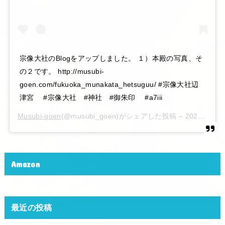
宗像大社のBlogをアップしました。 １）本殿の写真、そ
の２です。 http://musubi-
goen.com/fukuoka_munakata_hetsuguu/ #宗像大社辺
津宮 #宗像大社 #神社 #御朱印 #a7iii
Musubi-goen
(@musubi_goen)がシェアした投稿 –
2020年 6月月6日午後10時15分PDT
Amazon
最近の投稿