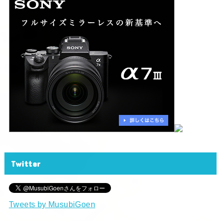
Twitter
Tweets by MusubiGoen