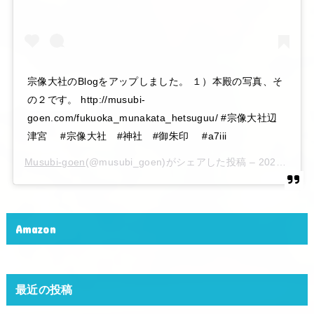
宗像大社のBlogをアップしました。 １）本殿の写真、そ
の２です。 http://musubi-
goen.com/fukuoka_munakata_hetsuguu/ #宗像大社辺
津宮 #宗像大社 #神社 #御朱印 #a7iii
Musubi-goen
(@musubi_goen)がシェアした投稿 –
2020年 6月月6日午後10時15分PDT
Amazon
最近の投稿