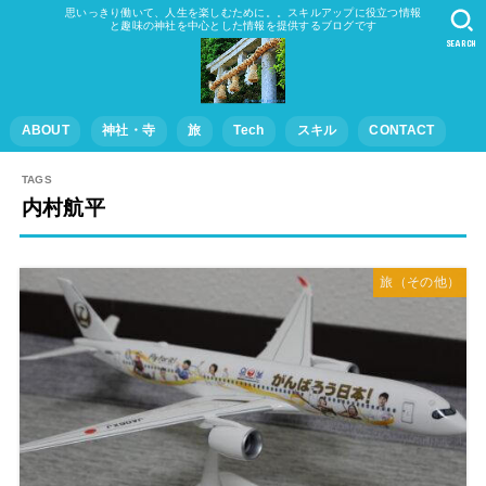
思いっきり働いて、人生を楽しむために。。スキルアップに役立つ情報
と趣味の神社を中心とした情報を提供するブログです
SEARCH
ABOUT
神社・寺
旅
Tech
スキル
CONTACT
内村航平
旅（その他）