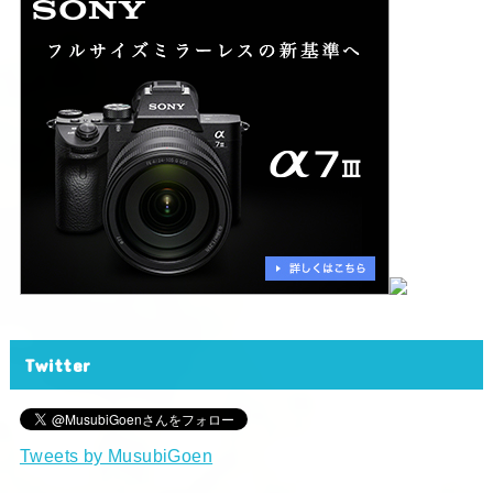
Twitter
Tweets by MusubiGoen