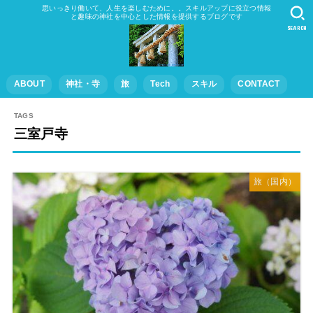
思いっきり働いて、人生を楽しむために。。スキルアップに役立つ情報
と趣味の神社を中心とした情報を提供するブログです
SEARCH
ABOUT
神社・寺
旅
Tech
スキル
CONTACT
三室戸寺
旅（国内）