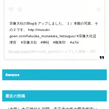
宗像大社のBlogをアップしました。 １）本殿の写真、そ
の２です。 http://musubi-
goen.com/fukuoka_munakata_hetsuguu/ #宗像大社辺
津宮 #宗像大社 #神社 #御朱印 #a7iii
Musubi-goen
(@musubi_goen)がシェアした投稿 –
2020年 6月月6日午後10時15分PDT
Amazon
最近の投稿