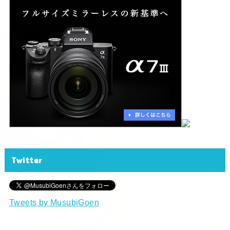
Twitter
Tweets by MusubiGoen