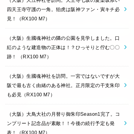
（大阪）大江神社を訪問。天王寺七坂の愛染坂添い
四天王寺守護の一角。狛虎は阪神ファン・寅キチ必
見！（RX100 M7）
（大阪）生國魂神社の隣の公園を見学しました。口
紅のような建造物の正体は！？ひっそりと佇む〇〇
跡！ （RX100 M7）
（大阪）生國魂神社を訪問。一宮ではないですが大
阪で最も古く由緒のある神社。正月限定の干支朱印
も必見（RX100 M7）
（大阪）大鳥大社の月替り御朱印Season1完了。コ
ンプリート記念品が素敵！！今後の続行予定も発
表！（RX100 M7）