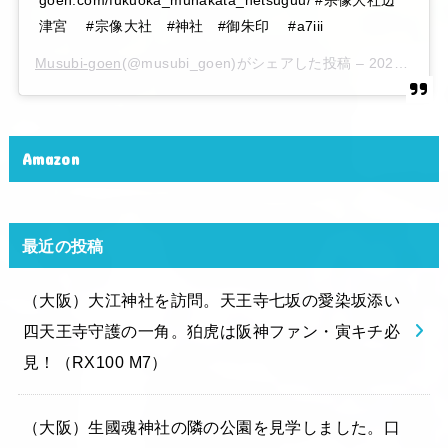
goen.com/fukuoka_munakata_hetsuguu/ #宗像大社辺
津宮 #宗像大社 #神社 #御朱印 #a7iii
Musubi-goen
(@musubi_goen)がシェアした投稿 –
2020年 6月月6日午後10時15分PDT
Amazon
最近の投稿
（大阪）大江神社を訪問。天王寺七坂の愛染坂添い
四天王寺守護の一角。狛虎は阪神ファン・寅キチ必
見！（RX100 M7）
（大阪）生國魂神社の隣の公園を見学しました。口