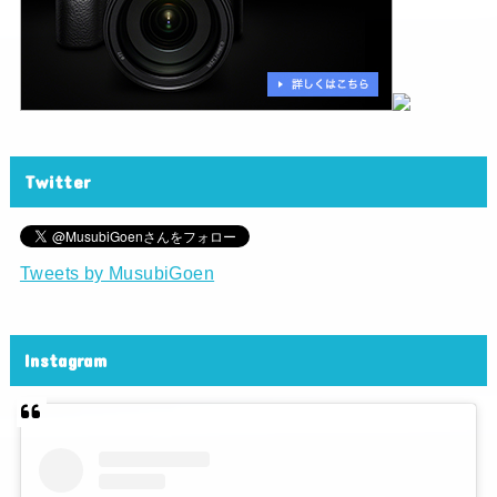
Twitter
Tweets by MusubiGoen
Instagram