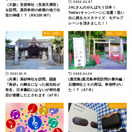
2022.02.07
（大阪）安居神社（安居天満宮）
JALさんのがんばろう日本！
を訪問。真田幸村の終焉の地で出
Twitterキャンペーンに当選！思い
世の神様！？（RX100 M7）
出に残るカスタマイズ・モデルプ
レーンを頂きました！！
神社（関西）
神社（九州）
2021.03.11
2020.04.28
（兵庫）高砂神社を訪問。謡曲
(鹿児島)鹿児島神宮訪問の番外編：
『高砂』の舞台になった相生松が
石體神社とその周辺。卑弥呼がい
有名。日本書紀にはないが神功皇
た！？（A7Ⅲ）
后が創建したとされます（α7Ⅲ）
ガジェット
ガジェット