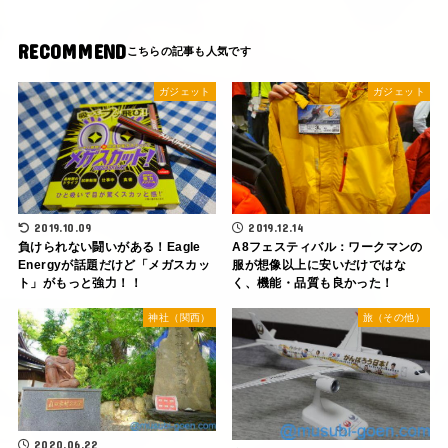
RECOMMEND
ガジェット
ガジェット
2019.10.09
2019.12.14
負けられない闘いがある！Eagle
A8フェスティバル：ワークマンの
Energyが話題だけど「メガスカッ
服が想像以上に安いだけではな
ト」がもっと強力！！
く、機能・品質も良かった！
神社（関西）
旅（その他）
2020.06.22