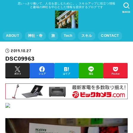
思いっきり働いて、人生を楽しむために。。スキルアップに役立つ情報
と趣味の神社を中心とした情報を提供するブログです
SEARCH
ABOUT
神社・寺
旅
Tech
スキル
CONTACT
2019.10.27
DSC09963
ポスト
シェア
はてブ
送る
Pocket