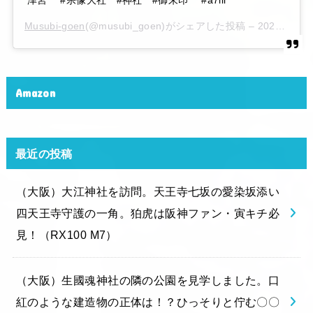
津宮 #宗像大社 #神社 #御朱印 #a7iii
Musubi-goen
(@musubi_goen)がシェアした投稿 –
2020年 6月月6日午後10時15分PDT
Amazon
最近の投稿
（大阪）大江神社を訪問。天王寺七坂の愛染坂添い
四天王寺守護の一角。狛虎は阪神ファン・寅キチ必
見！（RX100 M7）
（大阪）生國魂神社の隣の公園を見学しました。口
紅のような建造物の正体は！？ひっそりと佇む〇〇