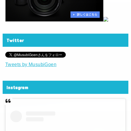
Twitter
Tweets by MusubiGoen
Instagram