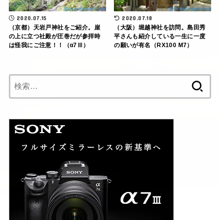
2020.07.15
2020.07.18
（京都）天岩戸神社をご紹介。崖
（大阪）堀越神社を訪問。島田秀
の上に立つ社殿が圧巻だが参拝時
平さんも紹介している一生に一度
は怪我にご注意！！（α7Ⅲ）
の願いが有名（RX100 M7）
検
索: