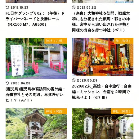
2019.10.23
2021.03.22
F1日本グランプリ02：（午後）ド
（奈良）大和神社を訪問。戦艦大
ライバーパレードと決勝レース
和にも分祀された航海・戦さの神
（RX100 M7、A6500）
様。宮中から追い出された伊勢と
同様の出自を持つ神社（α7Ⅲ）
神社（九州）
旅（海外）
2020.05.29
2020.04.28
2020/02末‗高雄・台中旅行：台南
(鹿児島)鹿児島神宮訪問の番外編：
編：ミッション、台南を２時間で
石體神社とその周辺。卑弥呼がい
観光せよ！（α７Ⅲ）
た！？（A7Ⅲ）
神社（関西）
神社（関西）