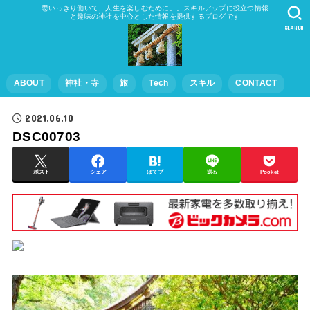
思いっきり働いて、人生を楽しむために。。スキルアップに役立つ情報
と趣味の神社を中心とした情報を提供するブログです
SEARCH
ABOUT
神社・寺
旅
Tech
スキル
CONTACT
2021.06.10
DSC00703
ポスト
シェア
はてブ
送る
Pocket