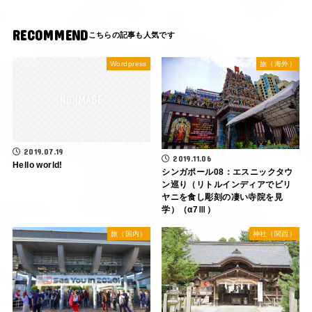
RECOMMEND
Wordpress
旅（海外）
2019.07.19
2019.11.06
Hello world!
シンガポール08：エスニックタウ
ン巡り（リトルインディアでビリ
ヤニを食し彫刻の凄い寺院を見
学）（α7Ⅲ）
旅（国内）
神社（関西）