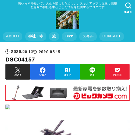
思いっきり働いて、人生を楽しむために。。スキルアップに役立つ情報
と趣味の神社を中心とした情報を提供するブログです
SEARCH
ABOUT
神社・寺
旅
Tech
スキル
CONTACT
2020.05.10
2020.05.15
DSC04157
ポスト
シェア
はてブ
送る
Pocket