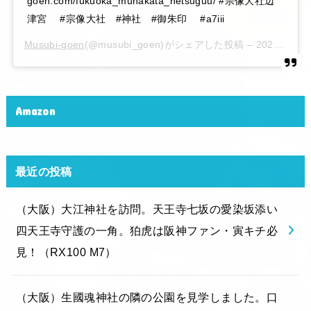
goen.com/fukuoka_munakata_hetsuguu/ #宗像大社辺
津宮 #宗像大社 #神社 #御朱印 #a7iii
Musubi-goen
(@musubi_goen)がシェアした投稿 –
2020年 6月月6日午後10時15分PDT
Amazon
最近の投稿
（大阪）大江神社を訪問。天王寺七坂の愛染坂添い
四天王寺守護の一角。狛虎は阪神ファン・寅キチ必
見！（RX100 M7）
（大阪）生國魂神社の隣の公園を見学しました。口