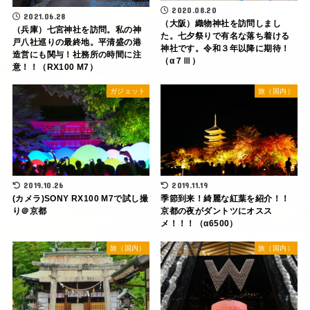
2020.08.20
2021.06.28
（大阪）織物神社を訪問しまし
（兵庫）七宮神社を訪問。私の神
た。七夕祭りで有名な落ち着ける
戸八社巡りの最終地。平清盛の港
神社です。令和３年以降に期待！
造営にも関与！社務所の時間に注
（α７Ⅲ）
意！！（RX100 M7）
ガジェット
旅（国内）
2019.10.26
2019.11.19
(カメラ)SONY RX100 M7で試し撮
季節到来！綺麗な紅葉を紹介！！
り＠京都
京都の夜がダントツにオスス
メ！！！（α6500）
旅（国内）
旅（国内）