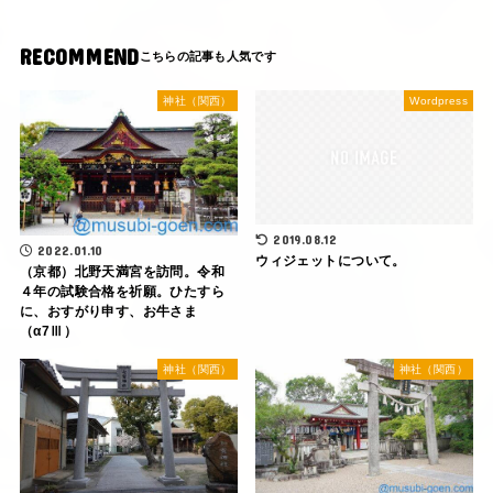
RECOMMEND
神社（関西）
Wordpress
2019.08.12
2022.01.10
ウィジェットについて。
（京都）北野天満宮を訪問。令和
４年の試験合格を祈願。ひたすら
に、おすがり申す、お牛さま
（α7Ⅲ）
神社（関西）
神社（関西）