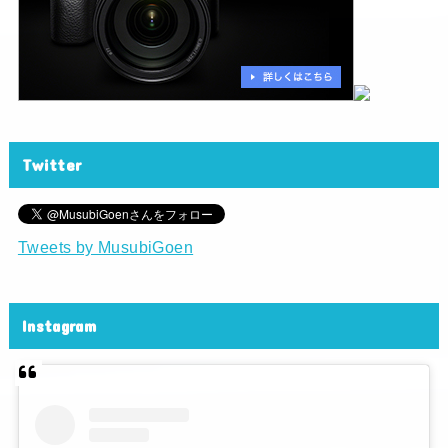
Twitter
Tweets by MusubiGoen
Instagram