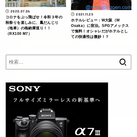
2020.07.06
2021.11.25
コロナをぶっ飛ばせ！令和３年の
ホテルレビュー：W大阪（W
秋祭りを楽しみに、鳳だんじり
Osaka）に宿泊。SPGアメックス
（地車）の格納庫巡り！！
で無料！オシャレだがホテルとし
（RX100 M7）
ての快適性は微妙！？
検
索: