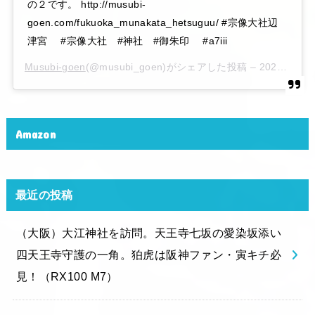
の２です。 http://musubi-
goen.com/fukuoka_munakata_hetsuguu/ #宗像大社辺
津宮 #宗像大社 #神社 #御朱印 #a7iii
Musubi-goen
(@musubi_goen)がシェアした投稿 –
2020年 6月月6日午後10時15分PDT
Amazon
最近の投稿
（大阪）大江神社を訪問。天王寺七坂の愛染坂添い
四天王寺守護の一角。狛虎は阪神ファン・寅キチ必
見！（RX100 M7）