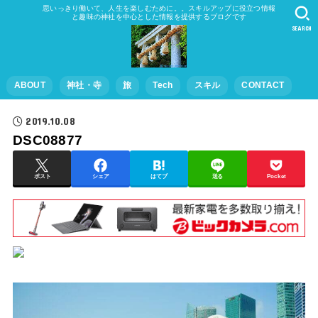
思いっきり働いて、人生を楽しむために。。スキルアップに役立つ情報
と趣味の神社を中心とした情報を提供するブログです
SEARCH
ABOUT
神社・寺
旅
Tech
スキル
CONTACT
2019.10.08
DSC08877
ポスト
シェア
はてブ
送る
Pocket