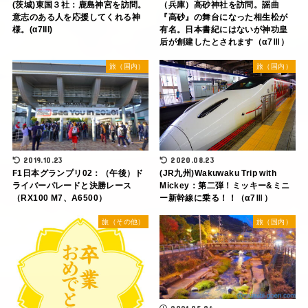
(茨城)東国３社：鹿島神宮を訪問。
（兵庫）高砂神社を訪問。謡曲
意志のある人を応援してくれる神
『高砂』の舞台になった相生松が
様。(α7III)
有名。日本書紀にはないが神功皇
后が創建したとされます（α7Ⅲ）
旅（国内）
旅（国内）
2019.10.23
2020.08.23
F1日本グランプリ02：（午後）ド
(JR九州)Wakuwaku Trip with
ライバーパレードと決勝レース
Mickey：第二弾！ミッキー&ミニ
（RX100 M7、A6500）
ー新幹線に乗る！！（α7Ⅲ）
旅（その他）
旅（国内）