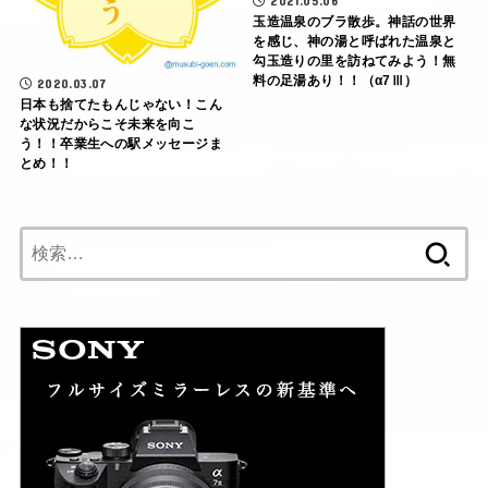
2021.05.06
玉造温泉のブラ散歩。神話の世界
を感じ、神の湯と呼ばれた温泉と
勾玉造りの里を訪ねてみよう！無
料の足湯あり！！（α7Ⅲ）
2020.03.07
日本も捨てたもんじゃない！こん
な状況だからこそ未来を向こ
う！！卒業生への駅メッセージま
とめ！！
検
索: