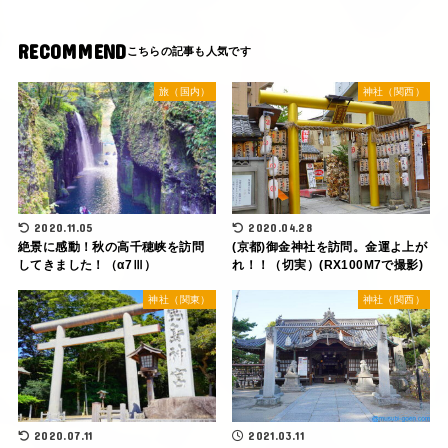
RECOMMEND
旅（国内）
神社（関西）
2020.11.05
2020.04.28
絶景に感動！秋の高千穂峡を訪問
(京都)御金神社を訪問。金運よ上が
してきました！（α7Ⅲ）
れ！！（切実）(RX100M7で撮影)
神社（関東）
神社（関西）
2020.07.11
2021.03.11