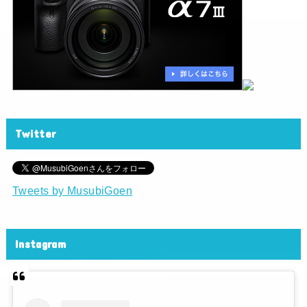
Twitter
Tweets by MusubiGoen
Instagram