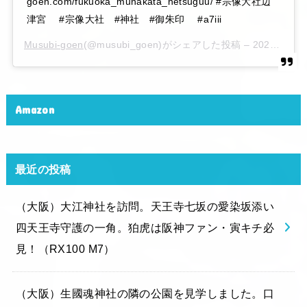
goen.com/fukuoka_munakata_hetsuguu/ #宗像大社辺
津宮 #宗像大社 #神社 #御朱印 #a7iii
Musubi-goen
(@musubi_goen)がシェアした投稿 –
2020年 6月月6日午後10時15分PDT
Amazon
最近の投稿
（大阪）大江神社を訪問。天王寺七坂の愛染坂添い
四天王寺守護の一角。狛虎は阪神ファン・寅キチ必
見！（RX100 M7）
（大阪）生國魂神社の隣の公園を見学しました。口