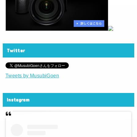
Twitter
Tweets by MusubiGoen
Instagram