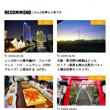
RECOMMEND
旅（海外）
旅（国内）
2020.01.05
2019.10.05
シンガポール番外編02：フォーポ
大阪・東京間の移動はどっち
イント・バイ・シェラトン（SPG
だ！？（座席を倒せる夜行バスｖ
グループ）に宿泊する（α7Ⅲ）
ｓ寝台列車サンライズ）
旅（国内）
神社（関東）
2020.09.04