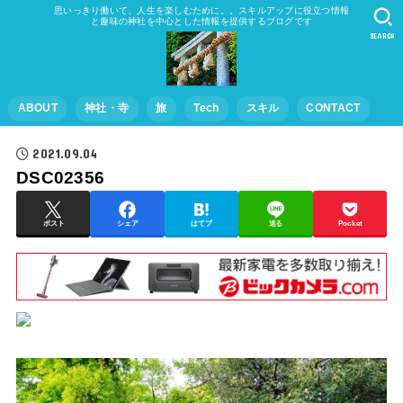
思いっきり働いて、人生を楽しむために。。スキルアップに役立つ情報
と趣味の神社を中心とした情報を提供するブログです
SEARCH
ABOUT
神社・寺
旅
Tech
スキル
CONTACT
2021.09.04
DSC02356
ポスト
シェア
はてブ
送る
Pocket