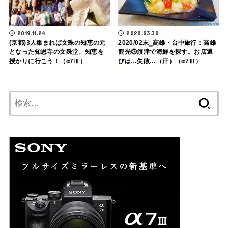
2019.11.24
2020.03.30
(京都)3人集まれば文殊の知恵の元
2020/02末‗高雄・台中旅行：高雄
となった知恩寺の文殊堂。知恵を
観光③旗津で海鮮を探す。お店選
授かりに行こう！（α7Ⅲ）
びは…失敗…（汗）（α7Ⅲ）
検
索: