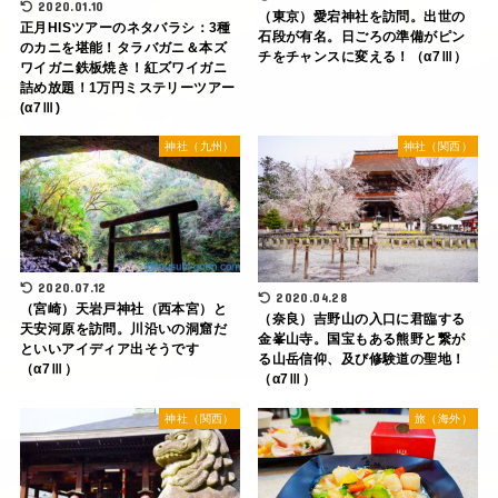
2020.01.10
（東京）愛宕神社を訪問。出世の
正月HISツアーのネタバラシ：3種
石段が有名。日ごろの準備がピン
のカニを堪能！タラバガニ＆本ズ
チをチャンスに変える！（α7Ⅲ）
ワイガニ鉄板焼き！紅ズワイガニ
詰め放題！1万円ミステリーツアー
(α7Ⅲ)
神社（九州）
神社（関西）
2020.07.12
2020.04.28
（宮崎）天岩戸神社（西本宮）と
（奈良）吉野山の入口に君臨する
天安河原を訪問。川沿いの洞窟だ
金峯山寺。国宝もある熊野と繋が
といいアイディア出そうです
る山岳信仰、及び修験道の聖地！
（α7Ⅲ）
（α7Ⅲ）
神社（関西）
旅（海外）