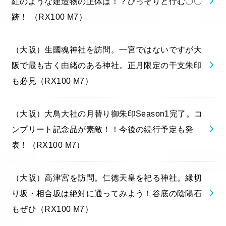
紅のような建造物の正体は！？ひっそりと佇む〇〇
跡！ （RX100 M7）
（大阪）生國魂神社を訪問。一宮ではないですが大
阪で最も古く由緒のある神社。正月限定の干支朱印
も必見（RX100 M7）
（大阪）大鳥大社の月替り御朱印Season1完了。コ
ンプリート記念品が素敵！！今後の続行予定も発
表！（RX100 M7）
（大阪）高津宮を訪問。仁徳天皇を祀る神社。縁切
り坂・相合坂は絶対に通ってみよう！谷底の陰陽石
もぜひ（RX100 M7）