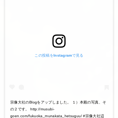
この投稿をInstagramで見る
宗像大社のBlogをアップしました。 １）本殿の写真、そ
の２です。 http://musubi-
goen.com/fukuoka_munakata_hetsuguu/ #宗像大社辺