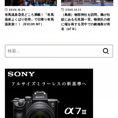
2020.10.26
2020.12.31
有馬温泉③見どころ満載！「有馬
（島根）物部神社を訪問。鶴が社
温泉よくばり切符」で日帰り有馬
紋にある石見国一宮。物部氏の術
温泉旅！！（RX100 M7）
に端を発する宮中での鎮魂祭が有
名（α7Ⅲ）
検
索: