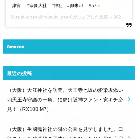
津宮 #宗像大社 #神社 #御朱印 #a7iii
Musubi-goen
(@musubi_goen)がシェアした投稿 –
2020年 6月月6日午後10時15分PDT
Amazon
最近の投稿
（大阪）大江神社を訪問。天王寺七坂の愛染坂添い
四天王寺守護の一角。狛虎は阪神ファン・寅キチ必
見！（RX100 M7）
（大阪）生國魂神社の隣の公園を見学しました。口