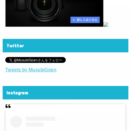
Twitter
Tweets by MusubiGoen
Instagram