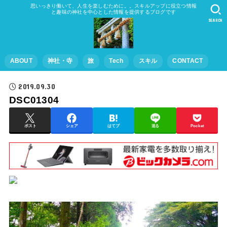
思いっきり働いて、人生を楽しむために。。スキルアップに役立つ情報
と趣味の神社を中心とした情報を提供するブログです
SEARCH
ABOUT
神社・寺
旅
Tech
スキル
CONTACT
2019.09.30
DSC01304
ポスト
シェア
はてブ
送る
Pocket