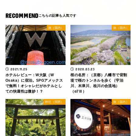
RECOMMEND
旅（国内）
旅（国内）
2021.11.25
2020.03.23
ホテルレビュー：W大阪（W
桜の名所：（京都）八幡市で背割
Osaka）に宿泊。SPGアメックス
堤で桜のトンネルを歩く（宇治
で無料！オシャレだがホテルとし
川、木津川、桂川の合流地）
ての快適性は微妙！？
（α7Ⅲ）
神社（関西）
旅（国内）