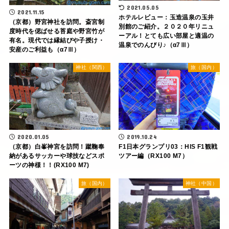
2021.05.05
2021.11.15
ホテルレビュー：玉造温泉の玉井
（京都）野宮神社を訪問。斎宮制
別館のご紹介。２０２０年リニュ
度時代を偲ばせる苔庭や野宮竹が
ーアル！とても広い部屋と適温の
有名。現代では縁結びや子授け・
温泉でのんびり♪（α7Ⅲ）
安産のご利益も（α7Ⅲ）
神社（関西）
旅（国内）
2020.01.05
2019.10.24
（京都）白峯神宮を訪問！蹴鞠奉
F1日本グランプリ03：HIS F1観戦
納があるサッカーや球技などスポ
ツアー編（RX100 M7）
ーツの神様！！(RX100 M7)
旅（国内）
神社（中国）