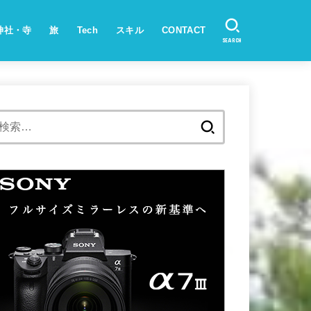
神社・寺
旅
Tech
スキル
CONTACT
SEARCH
検
索: