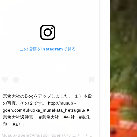
この投稿をInstagramで見る
宗像大社のBlogをアップしました。 １）本殿
の写真、その２です。 http://musubi-
goen.com/fukuoka_munakata_hetsuguu/ #
宗像大社辺津宮 #宗像大社 #神社 #御朱
印 #a7iii
Musubi-goen
(@musubi_goen)がシェアした投稿 –
2020年 6月月6