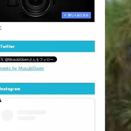
Twitter
weets by MusubiGoen
Instagram