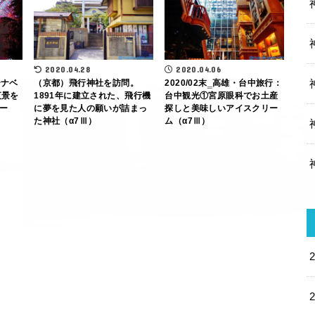
2020.04.28
2020.04.06
ーナベ
（京都）飛行神社を訪問。
2020/02末‗高雄・台中旅行：
夜景を
1891年に建立された、飛行機
台中観光①宮原眼科でお土産
ー
に夢を見た人の願いが詰まっ
探しと美味しいアイスクリー
た神社（α7Ⅲ）
ム（α7Ⅲ）