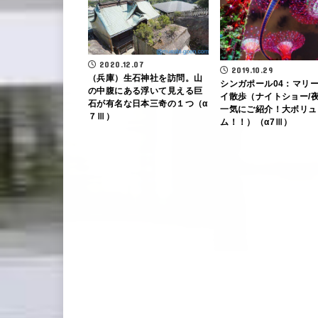
2020.12.07
2019.10.29
（兵庫）生石神社を訪問。山
シンガポール04：マリ
の中腹にある浮いて見える巨
イ散歩（ナイトショー/
石が有名な日本三奇の１つ（α
一気にご紹介！大ボリュ
７Ⅲ）
ム！！）（α7Ⅲ）