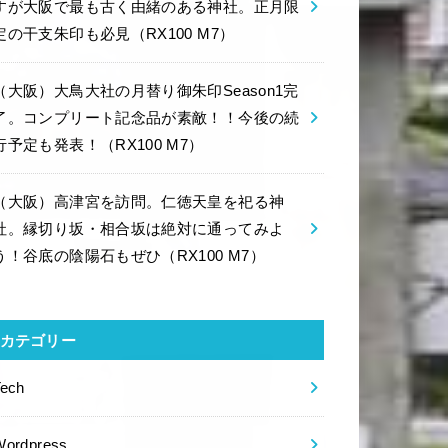
すが大阪で最も古く由緒のある神社。正月限
定の干支朱印も必見（RX100 M7）
（大阪）大鳥大社の月替り御朱印Season1完
了。コンプリート記念品が素敵！！今後の続
行予定も発表！（RX100 M7）
（大阪）高津宮を訪問。仁徳天皇を祀る神
社。縁切り坂・相合坂は絶対に通ってみよ
う！谷底の陰陽石もぜひ（RX100 M7）
カテゴリー
Tech
Wordpress