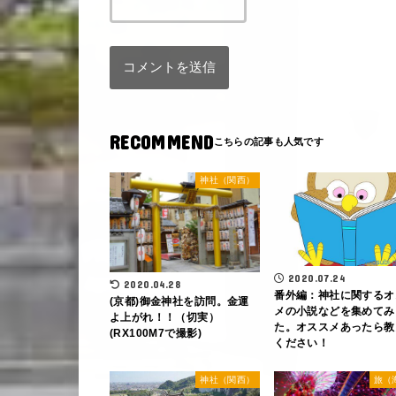
RECOMMEND
神社（関西）
2020.07.24
2020.04.28
番外編：神社に関するオ
(京都)御金神社を訪問。金運
メの小説などを集めてみ
よ上がれ！！（切実）
た。オススメあったら教
(RX100M7で撮影)
ください！
神社（関西）
旅（