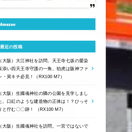
Amazon
最近の投稿
（大阪）大江神社を訪問。天王寺七坂の愛染
坂添い四天王寺守護の一角。狛虎は阪神ファ
ン・寅キチ必見！（RX100 M7）
（大阪）生國魂神社の隣の公園を見学しまし
た。口紅のような建造物の正体は！？ひっそ
りと佇む〇〇跡！ （RX100 M7）
（大阪）生國魂神社を訪問。一宮ではないで