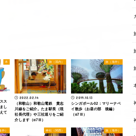
本
旅（国内）
旅（海外）
2022.02.14
2019.10.13
スス
（和歌山）和歌山電鉄 貴志
シンガポール02：マリーナベ
まし
川線をご紹介。たま駅長（現
イ散歩（お昼の部 後編）
えて
社長代理）や三社巡りをご紹
（α7Ⅲ）
介します（α7Ⅲ）
海外）
神社（関西）
旅（海外）