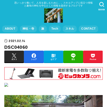
思いっきり働いて、人生を楽しむために。。スキルアップに役立つ情報
と趣味の神社を中心とした情報を提供するブログです
SEARCH
ABOUT
神社・寺
旅
Tech
スキル
CONTACT
2021.02.14
DSC04060
ポスト
シェア
はてブ
送る
Pocket