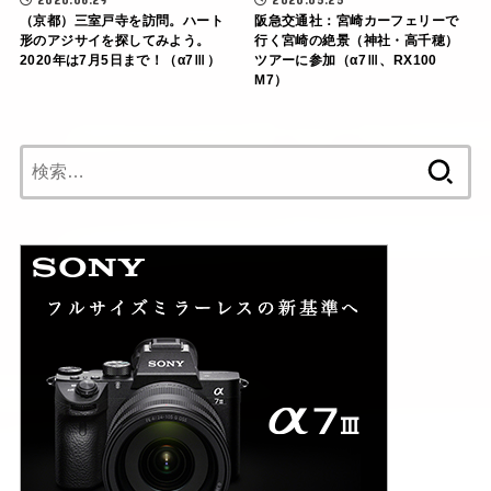
（京都）三室戸寺を訪問。ハート
阪急交通社：宮崎カーフェリーで
形のアジサイを探してみよう。
行く宮崎の絶景（神社・高千穂）
2020年は7月5日まで！（α7Ⅲ）
ツアーに参加（α7Ⅲ、RX100
M7）
検
索: