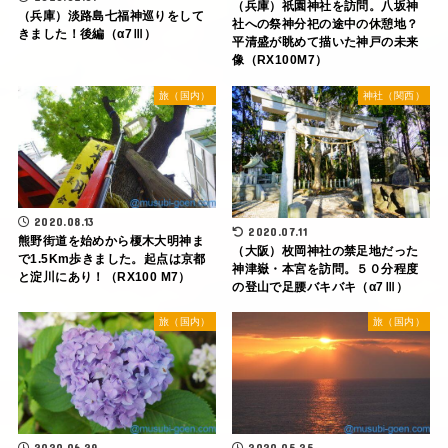
（兵庫）祇園神社を訪問。八坂神
（兵庫）淡路島七福神巡りをして
社への祭神分祀の途中の休憩地？
きました！後編（α7Ⅲ）
平清盛が眺めて描いた神戸の未来
像（RX100M7）
旅（国内）
神社（関西）
2020.08.13
2020.07.11
熊野街道を始めから榎木大明神ま
（大阪）枚岡神社の禁足地だった
で1.5Km歩きました。起点は京都
神津嶽・本宮を訪問。５０分程度
と淀川にあり！（RX100 M7）
の登山で足腰バキバキ（α7Ⅲ）
旅（国内）
旅（国内）
2020.06.29
2020.05.25