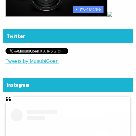
Twitter
Tweets by MusubiGoen
Instagram