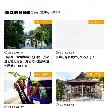
RECOMMEND
神社（九州）
Wordpress
2020.06.15
2019.07.21
（福岡）宮地嶽神社を訪問。光の
見出しを目次にしてみよう！
道と言われる、海まで一直線の道
が圧巻！（α７Ⅲ）
神社（関西）
神社（関西）
2021.06.10
2020.02.07