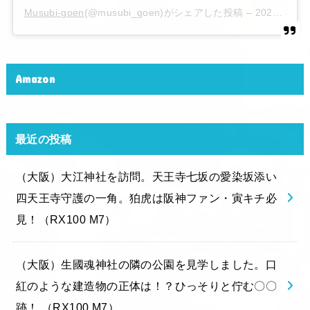
Musubi-goen
(@musubi_goen)がシェアした投稿 –
2020年 6月月6日午後10時15分PDT
Amazon
最近の投稿
（大阪）大江神社を訪問。天王寺七坂の愛染坂添い
四天王寺守護の一角。狛虎は阪神ファン・寅キチ必
見！（RX100 M7）
（大阪）生國魂神社の隣の公園を見学しました。口
紅のような建造物の正体は！？ひっそりと佇む〇〇
跡！ （RX100 M7）