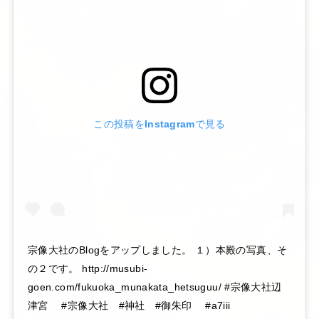
この投稿をInstagramで見る
宗像大社のBlogをアップしました。 １）本殿の写真、そ
の２です。 http://musubi-
goen.com/fukuoka_munakata_hetsuguu/ #宗像大社辺
津宮 #宗像大社 #神社 #御朱印 #a7iii