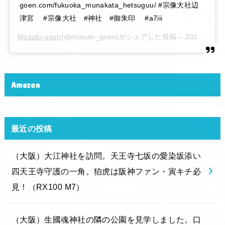
goen.com/fukuoka_munakata_hetsuguu/ #宗像大社辺
津宮 #宗像大社 #神社 #御朱印 #a7iii
Musubi-goen
(@musubi_goen)がシェアした投稿 –
2020年 6月月6日午後10時15分PDT
Amazon
最近の投稿
（大阪）大江神社を訪問。天王寺七坂の愛染坂添い
四天王寺守護の一角。狛虎は阪神ファン・寅キチ必
見！（RX100 M7）
（大阪）生國魂神社の隣の公園を見学しました。口