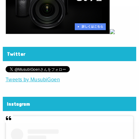
Twitter
Tweets by MusubiGoen
Instagram