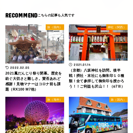
RECOMMEND
旅（国内）
神社（関西）
2021.01.14
2022.02.05
（京都）八坂神社を訪問。後半
2021鳳だんじり祭り閉幕。歴史を
戦！摂社・末社にも御朱印１０種
紡ぐ大切さと難しさ。賛否あれど
類！全て参拝して御朱印を授かろ
感謝！見物マナーはコロナ前も課
う！！ご利益も沢山！！（α7Ⅲ）
題（RX100 M7他）
旅（海外）
旅（国内）