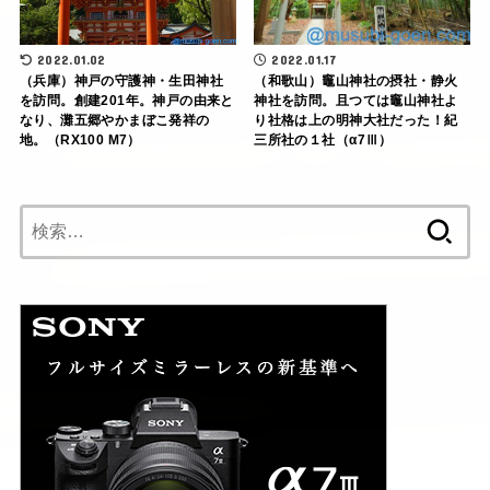
2022.01.17
2022.01.02
（和歌山）竈山神社の摂社・静火
（兵庫）神戸の守護神・生田神社
神社を訪問。且つては竈山神社よ
を訪問。創建201年。神戸の由来と
り社格は上の明神大社だった！紀
なり、灘五郷やかまぼこ発祥の
三所社の１社（α7Ⅲ）
地。（RX100 M7）
検
索: