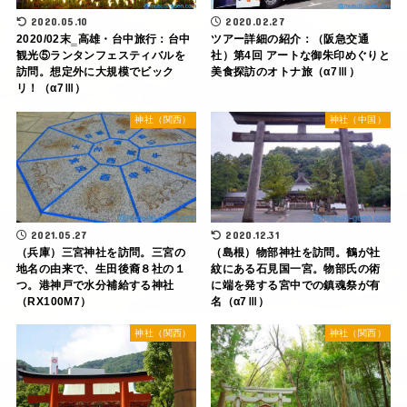
2020.05.10
2020.02.27
2020/02末‗高雄・台中旅行：台中
ツアー詳細の紹介：（阪急交通
観光⑤ランタンフェスティバルを
社）第4回 アートな御朱印めぐりと
訪問。想定外に大規模でビック
美食探訪のオトナ旅（α7Ⅲ）
リ！（α7Ⅲ）
神社（関西）
神社（中国）
2021.05.27
2020.12.31
（兵庫）三宮神社を訪問。三宮の
（島根）物部神社を訪問。鶴が社
地名の由来で、生田後裔８社の１
紋にある石見国一宮。物部氏の術
つ。港神戸で水分補給する神社
に端を発する宮中での鎮魂祭が有
（RX100M7）
名（α7Ⅲ）
神社（関西）
神社（関西）