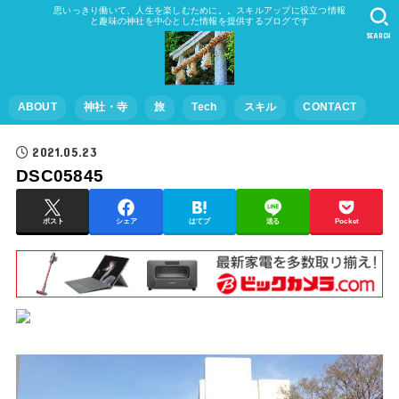
思いっきり働いて、人生を楽しむために。。スキルアップに役立つ情報
と趣味の神社を中心とした情報を提供するブログです
SEARCH
ABOUT
神社・寺
旅
Tech
スキル
CONTACT
2021.05.23
DSC05845
ポスト
シェア
はてブ
送る
Pocket