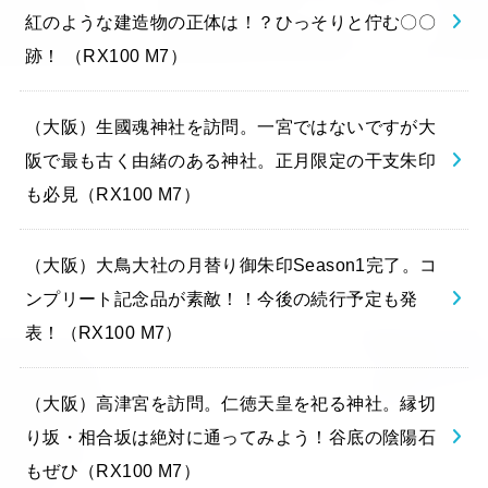
紅のような建造物の正体は！？ひっそりと佇む〇〇
跡！ （RX100 M7）
（大阪）生國魂神社を訪問。一宮ではないですが大
阪で最も古く由緒のある神社。正月限定の干支朱印
も必見（RX100 M7）
（大阪）大鳥大社の月替り御朱印Season1完了。コ
ンプリート記念品が素敵！！今後の続行予定も発
表！（RX100 M7）
（大阪）高津宮を訪問。仁徳天皇を祀る神社。縁切
り坂・相合坂は絶対に通ってみよう！谷底の陰陽石
もぜひ（RX100 M7）