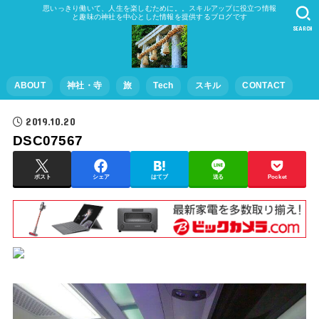
思いっきり働いて、人生を楽しむために。。スキルアップに役立つ情報
と趣味の神社を中心とした情報を提供するブログです
SEARCH
ABOUT
神社・寺
旅
Tech
スキル
CONTACT
2019.10.20
DSC07567
ポスト
シェア
はてブ
送る
Pocket