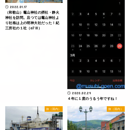
2022.01.17
（和歌山）竈山神社の摂社・静火
神社を訪問。且つては竈山神社よ
り社格は上の明神大社だった！紀
三所社の１社（α7Ⅲ）
2020.02.29
４年に１度のうるう年ですね！
旅（国内）
旅（国内）