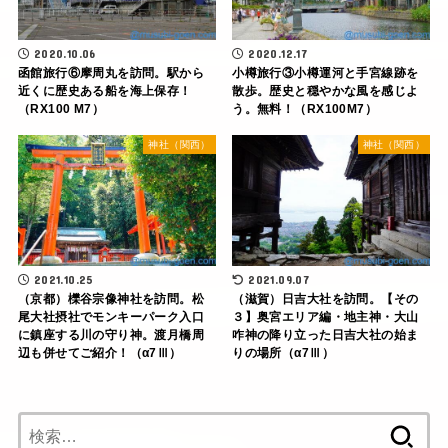
2020.10.06
2020.12.17
函館旅行⑥摩周丸を訪問。駅から
小樽旅行③小樽運河と手宮線跡を
近くに歴史ある船を海上保存！
散歩。歴史と穏やかな風を感じよ
（RX100 M7）
う。無料！（RX100M7）
神社（関西）
神社（関西）
2021.10.25
2021.09.07
（京都）櫟谷宗像神社を訪問。松
（滋賀）日吉大社を訪問。【その
尾大社摂社でモンキーパーク入口
３】奥宮エリア編・地主神・大山
に鎮座する川の守り神。渡月橋周
咋神の降り立った日吉大社の始ま
辺も併せてご紹介！（α7Ⅲ）
りの場所（α7Ⅲ）
検