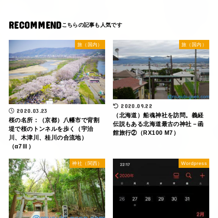
RECOMMEND
旅（国内）
旅（国内）
2020.09.22
2020.03.23
（北海道）船魂神社を訪問。義経
桜の名所：（京都）八幡市で背割
伝説もある北海道最古の神社－函
堤で桜のトンネルを歩く（宇治
館旅行②（RX100 M7）
川、木津川、桂川の合流地）
（α7Ⅲ）
神社（関西）
Wordpress