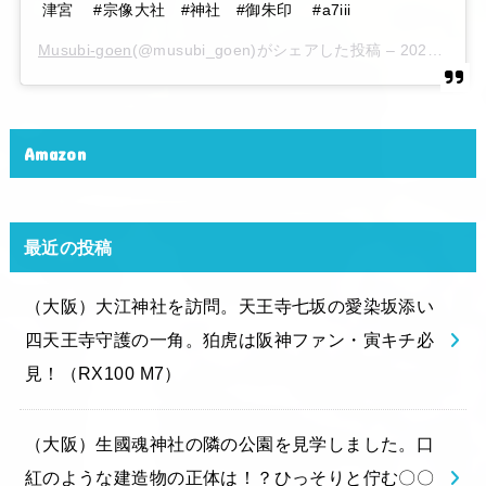
津宮 #宗像大社 #神社 #御朱印 #a7iii
Musubi-goen
(@musubi_goen)がシェアした投稿 –
2020年 6月月6日午後10時15分PDT
Amazon
最近の投稿
（大阪）大江神社を訪問。天王寺七坂の愛染坂添い
四天王寺守護の一角。狛虎は阪神ファン・寅キチ必
見！（RX100 M7）
（大阪）生國魂神社の隣の公園を見学しました。口
紅のような建造物の正体は！？ひっそりと佇む〇〇