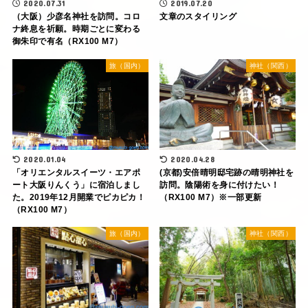
2020.07.31
2019.07.20
（大阪）少彦名神社を訪問。コロ
文章のスタイリング
ナ終息を祈願。時期ごとに変わる
御朱印で有名（RX100 M7）
旅（国内）
神社（関西）
2020.01.04
2020.04.28
「オリエンタルスイーツ・エアポ
(京都)安倍晴明邸宅跡の晴明神社を
ート大阪りんくう」に宿泊しまし
訪問。陰陽術を身に付けたい！
た。2019年12月開業でピカピカ！
（RX100 M7）※一部更新
（RX100 M7）
旅（国内）
神社（関西）