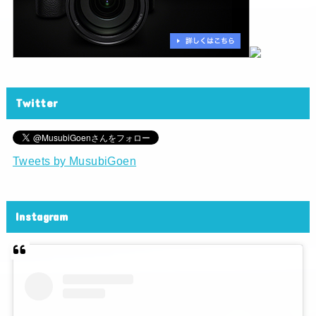
Twitter
Tweets by MusubiGoen
Instagram