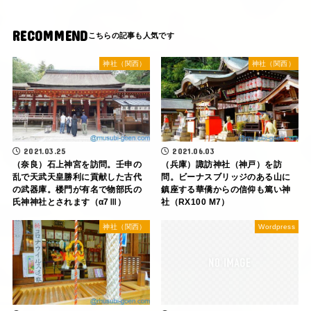
RECOMMEND
神社（関西）
神社（関西）
2021.03.25
2021.06.03
（奈良）石上神宮を訪問。壬申の
（兵庫）諏訪神社（神戸）を訪
乱で天武天皇勝利に貢献した古代
問。ビーナスブリッジのある山に
の武器庫。楼門が有名で物部氏の
鎮座する華僑からの信仰も篤い神
氏神神社とされます（α7Ⅲ）
社（RX100 M7）
神社（関西）
Wordpress