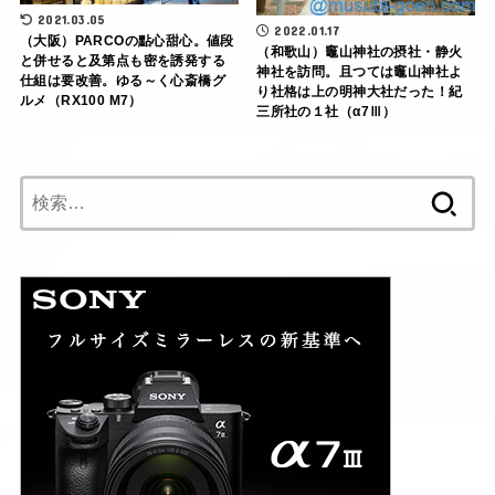
2021.03.05
2022.01.17
（大阪）PARCOの點心甜心。値段
（和歌山）竈山神社の摂社・静火
と併せると及第点も密を誘発する
神社を訪問。且つては竈山神社よ
仕組は要改善。ゆる～く心斎橋グ
り社格は上の明神大社だった！紀
ルメ（RX100 M7）
三所社の１社（α7Ⅲ）
検
索: