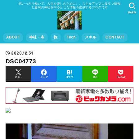
思いっきり働いて、人生を楽しむために。。スキルアップに役立つ情報
と趣味の神社を中心とした情報を提供するブログです
SEARCH
ABOUT
神社・寺
旅
Tech
スキル
CONTACT
2020.12.31
DSC04773
ポスト
シェア
はてブ
送る
Pocket